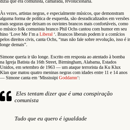
dizia que era comunista, camarada, revolucionária.
Às vezes, artistas negras, e especialmente músicos, que demonstram
alguma forma de política de esquerda, são desradicalizados em versões
mais seguras que deixam os ouvintes brancos mais confortáveis, como
o músico folk comunista branco Phil Ochs cantou com humor em seu
hino ‘Love Me I’m a
Liberal
‘. Brancos liberais podem ir a comícios
pelos direitos civis, canta Ochs, “mas não fale sobre revolução, isso é ir
longe demais”.
Simone queria ir tão longe. Escrito em resposta ao atentado à bomba
na Igreja Batista da 16th Street, Birmingham, Alabama, Estados
Unidos, em setembro de 1963 — um ataque terrorista da Ku Klux
Klan que matou quatro meninas negras com idades entre 11 e 14 anos
— Simone canta em ‘Mississipi
Goddamn
‘:
Eles tentam dizer que é uma conspiração
comunista
Tudo que eu quero é igualdade