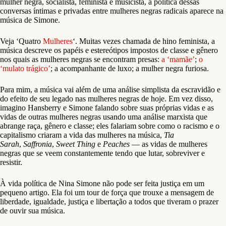
mulher negra, socialista, feminista e musicista, a política dessas
conversas íntimas e privadas entre mulheres negras radicais aparece na
música de Simone.
Veja ‘Quatro
Mulheres
‘. Muitas vezes chamada de hino feminista, a
música descreve os papéis e estereótipos impostos de classe e gênero
nos quais as mulheres negras se encontram presas:
a ‘mamãe’
;
o
‘mulato trágico’
; a acompanhante de luxo; a mulher negra furiosa.
Para mim, a música vai além de uma análise simplista da escravidão e
do efeito de seu legado nas mulheres negras de hoje. Em vez disso,
imagino Hansberry e Simone falando sobre suas próprias vidas e as
vidas de outras mulheres negras usando uma análise marxista que
abrange raça, gênero e classe; eles falariam sobre como o racismo e o
capitalismo criaram a vida das mulheres na música,
Tia
Sarah
,
Saffronia
,
Sweet Thing
e
Peaches
— as vidas de mulheres
negras que se veem constantemente tendo que lutar, sobreviver e
resistir.
À vida política de Nina Simone não pode ser feita justiça em um
pequeno artigo. Ela foi um tour de força que trouxe a mensagem de
liberdade, igualdade, justiça e libertação a todos que tiveram o prazer
de ouvir sua música.