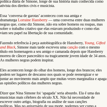
política diária de Simone, longe de sua história mais conhecida como
ativista dos direitos civis e musicista.
Essa ‘conversa de garotas’ aconteceu com sua amiga e
dramaturga
Lorraine Hansberry
— uma conversa entre duas mulheres
negras que, como diz Simone, não era sobre homens ou roupas, mas
sobre o trabalho criativo que elas estavam produzindo e como elas
viam seu papel na libertação de sua comunidade.
Fazendo referência à peça autobiográfica de Hansberry,
Young, Gifted
and Black
, Simone mais tarde escreveu uma
canção
com o mesmo
título em homenagem a seu amigo e camarada depois que Hansberry
morreu de câncer pancreático na tragicamente jovem idade de 34 anos.
As mulheres negras podem inspirar.
Eles acontecem longe do olhar dos homens, longe dos brancos; eles
podem ser lugares de descanso nos quais se pode reenergizar e se
juntar ao movimento mais amplo que muitas vezes marginaliza e apaga
as opiniões políticos das mulheres negras.
Dizer que Nina Simone foi ‘apagada’ seria absurdo. Ela é uma das
musicistas mais célebres do século XX. Não há necessidade de
escrever outro artigo, biografia ou análise de suas canções
políticas. Mas no aniversário de sua morte, podemos ver como a