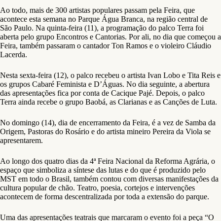
Ao todo, mais de 300 artistas populares passam pela Feira, que
acontece esta semana no Parque Água Branca, na região central de
São Paulo. Na quinta-feira (11), a programação do palco Terra foi
aberta pelo grupo Encontros e Cantorias. Por ali, no dia que começou a
Feira, também passaram o cantador Ton Ramos e o violeiro Cláudio
Lacerda.
Nesta sexta-feira (12), o palco recebeu o artista Ivan Lobo e Tita Reis e
os grupos Cabaré Feminista e D’Águas. No dia seguinte, a abertura
das apresentações fica por conta de Cacique Pajé. Depois, o palco
Terra ainda recebe o grupo Baobá, as Clarianas e as Canções de Luta.
No domingo (14), dia de encerramento da Feira, é a vez de Samba da
Origem, Pastoras do Rosário e do artista mineiro Pereira da Viola se
apresentarem.
Ao longo dos quatro dias da 4ª Feira Nacional da Reforma Agrária, o
espaço que simboliza a síntese das lutas e do que é produzido pelo
MST em todo o Brasil, também contou com diversas manifestações da
cultura popular de chão. Teatro, poesia, cortejos e intervenções
acontecem de forma descentralizada por toda a extensão do parque.
Uma das apresentações teatrais que marcaram o evento foi a peça “O