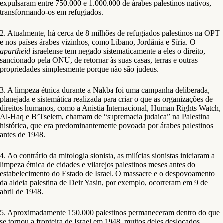
expulsaram entre 750.000 e 1.000.000 de árabes palestinos nativos,
transformando-os em refugiados.
2. Atualmente, há cerca de 8 milhões de refugiados palestinos na OPT
e nos países árabes vizinhos, como Líbano, Jordânia e Síria. O
apartheid
israelense tem negado sistematicamente a eles o direito,
sancionado pela ONU, de retornar às suas casas, terras e outras
propriedades simplesmente porque não são judeus.
3. A limpeza étnica durante a Nakba foi uma campanha deliberada,
planejada e sistemática realizada para criar o que as organizações de
direitos humanos, como a Anistia Internacional, Human Rights Watch,
Al-Haq e B’Tselem, chamam de “supremacia judaica” na Palestina
histórica, que era predominantemente povoada por árabes palestinos
antes de 1948.
4. Ao contrário da mitologia sionista, as milícias sionistas iniciaram a
limpeza étnica de cidades e vilarejos palestinos meses antes do
estabelecimento do Estado de Israel. O massacre e o despovoamento
da aldeia palestina de Deir Yasin, por exemplo, ocorreram em 9 de
abril de 1948.
5. Aproximadamente 150.000 palestinos permaneceram dentro do que
se tornou a fronteira de Israel em 1948, muitos deles deslocados