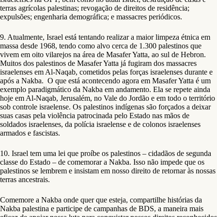
terras agrícolas palestinas; revogação de direitos de residência;
expulsões; engenharia demográfica; e massacres periódicos.
9. Atualmente, Israel está tentando realizar a maior limpeza étnica em
massa desde 1968, tendo como alvo cerca de 1.300 palestinos que
vivem em oito vilarejos na área de Masafer Yatta, ao sul de Hebron.
Muitos dos palestinos de Masafer Yatta já fugiram dos massacres
israelenses em Al-Naqab, cometidos pelas forças israelenses durante e
após a Nakba. O que está acontecendo agora em Masafer Yatta é um
exemplo paradigmático da Nakba em andamento. Ela se repete ainda
hoje em Al-Naqab, Jerusalém, no Vale do Jordão e em todo o território
sob controle israelense. Os palestinos indígenas são forçados a deixar
suas casas pela violência patrocinada pelo Estado nas mãos de
soldados israelenses, da polícia israelense e de colonos israelenses
armados e fascistas.
10. Israel tem uma lei que proíbe os palestinos – cidadãos de segunda
classe do Estado – de comemorar a Nakba. Isso não impede que os
palestinos se lembrem e insistam em nosso direito de retornar às nossas
terras ancestrais.
Comemore a Nakba onde quer que esteja, compartilhe histórias da
Nakba palestina e participe de campanhas de BDS, a maneira mais