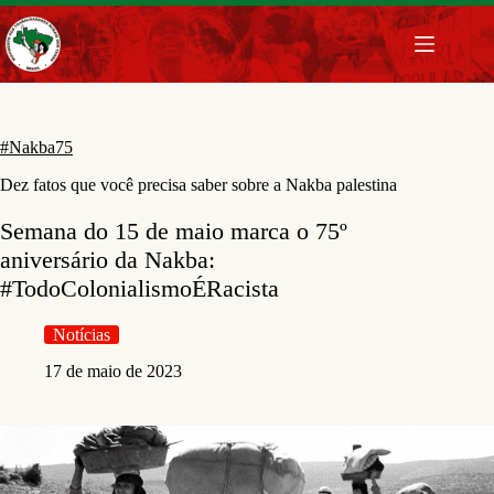
Pular
para
o
conteúdo
#Nakba75
Dez fatos que você precisa saber sobre a Nakba palestina
Semana do 15 de maio marca o 75º
aniversário da Nakba:
#TodoColonialismoÉRacista
Notícias
17 de maio de 2023