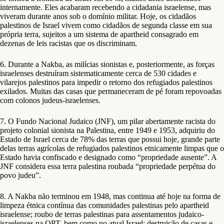
internamente. Eles acabaram recebendo a cidadania israelense, mas
viveram durante anos sob o domínio militar. Hoje, os cidadãos
palestinos de Israel vivem como cidadãos de segunda classe em sua
própria terra, sujeitos a um sistema de apartheid consagrado em
dezenas de leis racistas que os discriminam.
6. Durante a Nakba, as milícias sionistas e, posteriormente, as forças
israelenses destruíram sistematicamente cerca de 530 cidades e
vilarejos palestinos para impedir o retorno dos refugiados palestinos
exilados. Muitas das casas que permaneceram de pé foram repovoadas
com colonos judeus-israelenses.
7. O Fundo Nacional Judaico (JNF), um pilar abertamente racista do
projeto colonial sionista na Palestina, entre 1949 e 1953, adquiriu do
Estado de Israel cerca de 78% das terras que possui hoje, grande parte
delas terras agrícolas de refugiados palestinos etnicamente limpas que o
Estado havia confiscado e designado como “propriedade ausente”. A
JNF considera essa terra palestina roubada “propriedade perpétua do
povo judeu”.
8. A Nakba não terminou em 1948, mas continua até hoje na forma de
limpeza étnica contínua das comunidades palestinas pelo apartheid
israelense; roubo de terras palestinas para assentamentos judaico-
israelenses na OPT, bem como no atual Israel; destruição de casas e