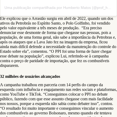
Uma publicação compartilhada por Humberto Matos (@prof_humberto_matos)
Ele explicou que o Arrastão surgiu em abril de 2022, quando um dos
ativos da Petrobrás no Espírito Santo, o Polo Golfinho, foi vendido
pelo valor equivalente a três meses de produção. “Era preciso
denunciar esse desmonte de forma que chegasse nas pessoas, pois a
população, de uma forma geral, não sabe a importância da Petrobras e,
após os ataques que a Lava Jato fez na imagem da empresa, ficou
ainda mais difícil defende a necessidade da manutenção do controle do
Estado sobre ela”, comentou. “O PPI foi uma forma de fazer chegar
esse debate na população”, explicou Lui, referindo-se à campanha
contra o preço de paridade de importação, que fez os combustíveis
dispararem.
32 milhões de usuários alcançados
A campanha trabalhou em parceria com 14 perfis do campo da
esquerda com influência e engajamento nas redes sociais e plataformas,
como YouTube e TikTok. “Conseguimos colocar o PPI no debate
público, fazendo com que esse assunto chegasse com mais facilidade
nos nossos, porque a esquerda não sabia como debater isso”, contou.
“O resultado foi muito importante e conseguimos vincular o aumento
dos combustíveis ao governo Bolsonaro, mesmo quando ele tentava