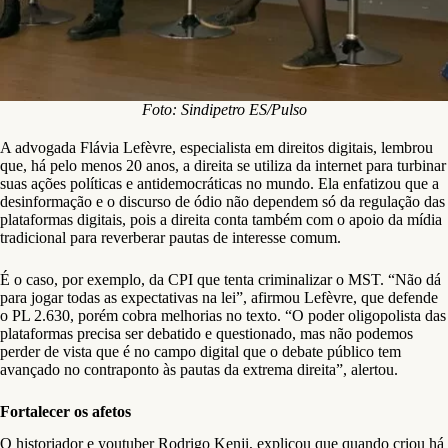
Foto: Sindipetro ES/Pulso
A advogada Flávia Lefèvre, especialista em direitos digitais, lembrou
que, há pelo menos 20 anos, a direita se utiliza da internet para turbinar
suas ações políticas e antidemocráticas no mundo. Ela enfatizou que a
desinformação e o discurso de ódio não dependem só da regulação das
plataformas digitais, pois a direita conta também com o apoio da mídia
tradicional para reverberar pautas de interesse comum.
É o caso, por exemplo, da CPI que tenta criminalizar o MST. “Não dá
para jogar todas as expectativas na lei”, afirmou Lefèvre, que defende
o PL 2.630, porém cobra melhorias no texto. “O poder oligopolista das
plataformas precisa ser debatido e questionado, mas não podemos
perder de vista que é no campo digital que o debate público tem
avançado no contraponto às pautas da extrema direita”, alertou.
Fortalecer os afetos
O historiador e youtuber Rodrigo Kenji, explicou que quando criou há