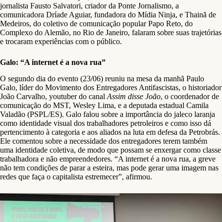
jornalista Fausto Salvatori, criador da Ponte Jornalismo, a
comunicadora Dríade Aguiar, fundadora do Mídia Ninja, e Thainã de
Medeiros, do coletivo de comunicação popular Papo Reto, do
Complexo do Alemão, no Rio de Janeiro, falaram sobre suas trajetórias
e trocaram experiências com o público. ​
Galo: “A internet é a nova rua”
O segundo dia do evento (23/06) reuniu na mesa da manhã Paulo
Galo, líder do Movimento dos Entregadores Antifascistas, o historiador
João Carvalho, youtuber do canal
Assim disse João
, o coordenador de
comunicação do MST, Wesley Lima, e a deputada estadual Camila
Valadão (PSPL/ES). Galo falou sobre a importância do jaleco laranja
como identidade visual dos trabalhadores petroleiros e como isso dá
pertencimento à categoria e aos aliados na luta em defesa da Petrobrás.
Ele comentou sobre a necessidade dos entregadores terem também
uma identidade coletiva, de modo que possam se enxergar como classe
trabalhadora e não empreendedores. “A internet é a nova rua, a greve
não tem condições de parar a esteira, mas pode gerar uma imagem nas
redes que faça o capitalista estremecer”, afirmou.