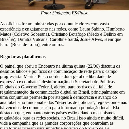
Foto: Sindipetro ES/Pulso
As oficinas foram ministradas por comunicadores com vasta
experiência e engajamento nas redes, como Laura Sabino, Humberto
Matos (Coletivo Soberana), Cristiano Botafogo (Medo e Delírio em
Brasília), Dimitra Vulcana, Carolline Sardá, Josué Alves, Henrique
Parra (Boca de Lobo), entre outros.
Regular as plataformas
O painel que abriu o Encontro na última quinta (22/06) discutiu os
desafios táticos e políticos da comunicação de rede para o campo
progressista. Marina Pita, coordenadora-geral de liberdade de
expressão e combate à desinformação da Secretaria de Políticas
Digitais do Governo Federal, alertou para os riscos da falta de
regulamentação da comunicação digital no Brasil, principalmente em
uma conjuntura permeada por ataques à democracia e avanço do
analfabetismo funcional e dos “desertos de notícias”, regiões onde não
há veículos de comunicação para informar a população local. Ela
destacou que, enquanto vários países estão criando mecanismos
regulatórios para as redes sociais, no Brasil isso ainda é muito difícil,
vide a campanha que as grandes corporações que controlam as
plataformas fizeram para impedir a votação do Projeto de Lei