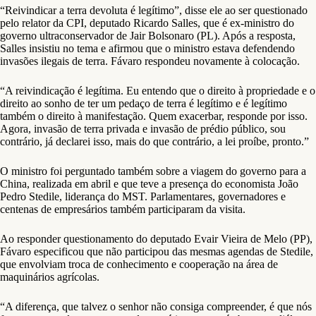
“Reivindicar a terra devoluta é legítimo”, disse ele ao ser questionado
pelo relator da CPI, deputado Ricardo Salles, que é ex-ministro do
governo ultraconservador de Jair Bolsonaro (PL). Após a resposta,
Salles insistiu no tema e afirmou que o ministro estava defendendo
invasões ilegais de terra. Fávaro respondeu novamente à colocação.
“A reivindicação é legítima. Eu entendo que o direito à propriedade e o
direito ao sonho de ter um pedaço de terra é legítimo e é legítimo
também o direito à manifestação. Quem exacerbar, responde por isso.
Agora, invasão de terra privada e invasão de prédio público, sou
contrário, já declarei isso, mais do que contrário, a lei proíbe, pronto.”
O ministro foi perguntado também sobre a viagem do governo para a
China, realizada em abril e que teve a presença do economista João
Pedro Stedile, liderança do MST. Parlamentares, governadores e
centenas de empresários também participaram da visita.
Ao responder questionamento do deputado Evair Vieira de Melo (PP),
Fávaro especificou que não participou das mesmas agendas de Stedile,
que envolviam troca de conhecimento e cooperação na área de
maquinários agrícolas.
“A diferença, que talvez o senhor não consiga compreender, é que nós