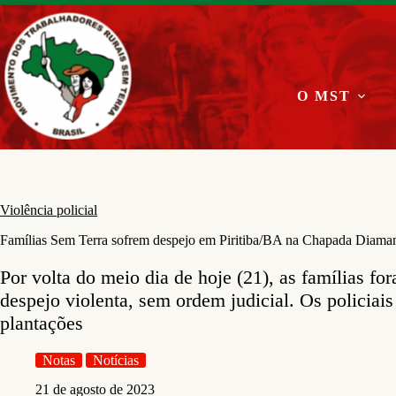
Pular
para
o
conteúdo
O MST
Violência policial
Famílias Sem Terra sofrem despejo em Piritiba/BA na Chapada Diaman
Por volta do meio dia de hoje (21), as famílias f
despejo violenta, sem ordem judicial. Os policiai
plantações
Notas
Notícias
21 de agosto de 2023