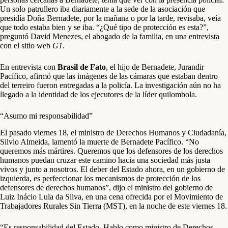
Un solo patrullero iba diariamente a la sede de la asociación que
presidía Doña Bernadete, por la mañana o por la tarde, revisaba, veía
que todo estaba bien y se iba. “¿Qué tipo de protección es esta?”,
preguntó David Menezes, el abogado de la familia, en una entrevista
con el sitio web
G1
.
En entrevista con
Brasil de Fato
, el hijo de Bernadete, Jurandir
Pacífico, afirmó que las imágenes de las cámaras que estaban dentro
del terreiro fueron entregadas a la policía. La investigación aún no ha
llegado a la identidad de los ejecutores de la líder quilombola.
“Asumo mi responsabilidad”
El pasado viernes 18, el ministro de Derechos Humanos y Ciudadanía,
Silvio Almeida, lamentó la muerte de Bernadete Pacífico. “No
queremos más mártires. Queremos que los defensores de los derechos
humanos puedan cruzar este camino hacia una sociedad más justa
vivos y junto a nosotros. El deber del Estado ahora, en un gobierno de
izquierda, es perfeccionar los mecanismos de protección de los
defensores de derechos humanos”, dijo el ministro del gobierno de
Luiz Inácio Lula da Silva, en una cena ofrecida por el Movimiento de
Trabajadores Rurales Sin Tierra (MST), en la noche de este viernes 18.
“Es responsabilidad del Estado. Hablo como ministro de Derechos