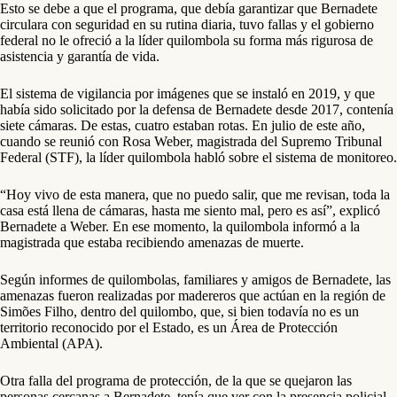
Esto se debe a que el programa, que debía garantizar que Bernadete
circulara con seguridad en su rutina diaria, tuvo fallas y el gobierno
federal no le ofreció a la líder quilombola su forma más rigurosa de
asistencia y garantía de vida.
El sistema de vigilancia por imágenes que se instaló en 2019, y que
había sido solicitado por la defensa de Bernadete desde 2017, contenía
siete cámaras. De estas, cuatro estaban rotas. En julio de este año,
cuando se reunió con Rosa Weber, magistrada del Supremo Tribunal
Federal (STF), la líder quilombola habló sobre el sistema de monitoreo.
“Hoy vivo de esta manera, que no puedo salir, que me revisan, toda la
casa está llena de cámaras, hasta me siento mal, pero es así”, explicó
Bernadete a Weber. En ese momento, la quilombola informó a la
magistrada que estaba recibiendo amenazas de muerte.
Según informes de quilombolas, familiares y amigos de Bernadete, las
amenazas fueron realizadas por madereros que actúan en la región de
Simões Filho, dentro del quilombo, que, si bien todavía no es un
territorio reconocido por el Estado, es un Área de Protección
Ambiental (APA).
Otra falla del programa de protección, de la que se quejaron las
personas cercanas a Bernadete, tenía que ver con la presencia policial.