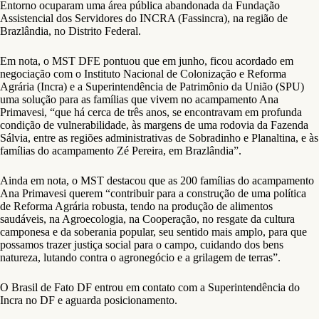
Entorno ocuparam uma área pública abandonada da Fundação
Assistencial dos Servidores do INCRA (Fassincra), na região de
Brazlândia, no Distrito Federal.
Em nota, o MST DFE pontuou que em junho, ficou acordado em
negociação com o Instituto Nacional de Colonização e Reforma
Agrária (Incra) e a Superintendência de Patrimônio da União (SPU)
uma solução para as famílias que vivem no acampamento Ana
Primavesi, “que há cerca de três anos, se encontravam em profunda
condição de vulnerabilidade, às margens de uma rodovia da Fazenda
Sálvia, entre as regiões administrativas de Sobradinho e Planaltina, e às
famílias do acampamento Zé Pereira, em Brazlândia”.
Ainda em nota, o MST destacou que as 200 famílias do acampamento
Ana Primavesi querem “contribuir para a construção de uma política
de Reforma Agrária robusta, tendo na produção de alimentos
saudáveis, na Agroecologia, na Cooperação, no resgate da cultura
camponesa e da soberania popular, seu sentido mais amplo, para que
possamos trazer justiça social para o campo, cuidando dos bens
natureza, lutando contra o agronegócio e a grilagem de terras”.
O Brasil de Fato DF entrou em contato com a Superintendência do
Incra no DF e aguarda posicionamento.