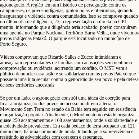
agronegócio. A região tem um histórico de perseguição contra os
camponeses, os povos indígenas, quilombolas e ribeirinhos, gerando
insegurança e violência contra comunidades. Isso se comprova quando
no último dia de diligência, 25, a representação da direita na CPI
mentiu, informando que a diligência teria acabado, porém construíram
uma agenda no Parque Nacional Território Barra Velha, onde vivem os
povos indígenas Pataxó. O parque está localizado no município de
Porto Seguro.
Vídeos comprovam que Ricardo Salles e Zucco intimidaram e
ameaçaram representantes de famílias com acusações sem nenhuma
comprovação ou evidência, acirrando um conflito. O MST vem a
público denunciar essa ação e se solidarizar com os povos Pataxó que
possuem uma luta secular contra o genocídio de seu povo e pela defesa
de seus territórios ancestrais.
Se por um lado, o agronegócio constrói uma tática de coerção para
frear a organização dos povos no acesso ao direito à terra, o
Movimento Sem Terra no estado da Bahia tem seguido em resistência
e organização popular. Atualmente, o Movimento no estado organiza
quase 250 acampamentos e 168 assentamentos, onde a solidariedade e
a coletividade prevalecem. Em cada pedaço de terra ocupado em 121
municípios, há uma comunidade unida, lutando pela sobrevivência e
resistindo às adversidades com coragem e esperança.