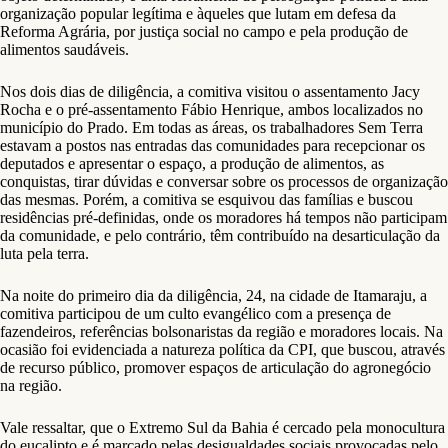
organização popular legítima e àqueles que lutam em defesa da
Reforma Agrária, por justiça social no campo e pela produção de
alimentos saudáveis.
Nos dois dias de diligência, a comitiva visitou o assentamento Jacy
Rocha e o pré-assentamento Fábio Henrique, ambos localizados no
município do Prado. Em todas as áreas, os trabalhadores Sem Terra
estavam a postos nas entradas das comunidades para recepcionar os
deputados e apresentar o espaço, a produção de alimentos, as
conquistas, tirar dúvidas e conversar sobre os processos de organização
das mesmas. Porém, a comitiva se esquivou das famílias e buscou
residências pré-definidas, onde os moradores há tempos não participam
da comunidade, e pelo contrário, têm contribuído na desarticulação da
luta pela terra.
Na noite do primeiro dia da diligência, 24, na cidade de Itamaraju, a
comitiva participou de um culto evangélico com a presença de
fazendeiros, referências bolsonaristas da região e moradores locais. Na
ocasião foi evidenciada a natureza política da CPI, que buscou, através
de recurso público, promover espaços de articulação do agronegócio
na região.
Vale ressaltar, que o Extremo Sul da Bahia é cercado pela monocultura
do eucalipto e é marcado pelas desigualdades sociais provocadas pelo