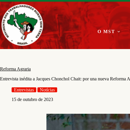
Pular
para
o
conteúdo
O MST
Reforma Agraria
Entrevista inédita a Jacques Chonchol Chait: por una nueva Reforma A
Entrevistas
Notícias
15 de outubro de 2023