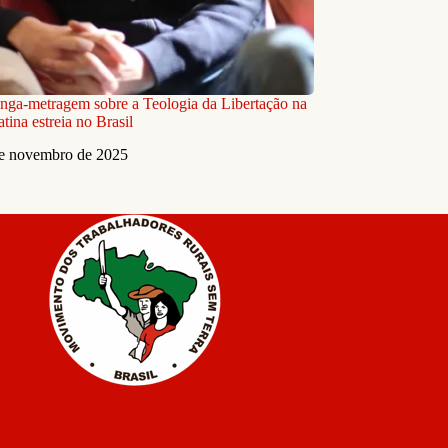
onga-metragem sobre a Teologia da Libertação na
tina estreia no Brasil
e novembro de 2025