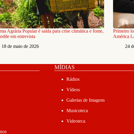
ma Agrária Popular é saída para crise climática e fome,
Primeiro l
tedile em entrevista
América La
18 de maio de 2026
24 d
MÍDIAS
Rádios
Vídeos
Galerias de Imagens
Musicoteca
Videoteca
anos