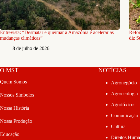
Entrevista: “Desmatar e queimar a Amazônia é acelerar as
Refor
mudanças climáticas”
diz S
8 de julho de 2026
O MST
NOTÍCIAS
Quem Somos
Agronegócio
Agroecologia
Nossos Símbolos
Agrotóxicos
Nossa História
Comunicação
Nossa Produção
Cultura
Educação
Direitos Hum