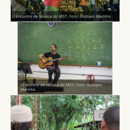
I Encontro de Música do MST, Foto: Gustavo Marinho
I Encontro de Música do MST, Foto: Gustavo
Marinho