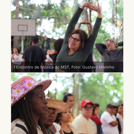
I Encontro de Música do MST, Foto: Gustavo Marinho