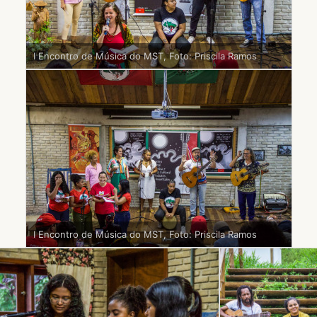
I Encontro de Música do MST, Foto: Priscila Ramos
I Encontro de Música do MST, Foto: Priscila Ramos