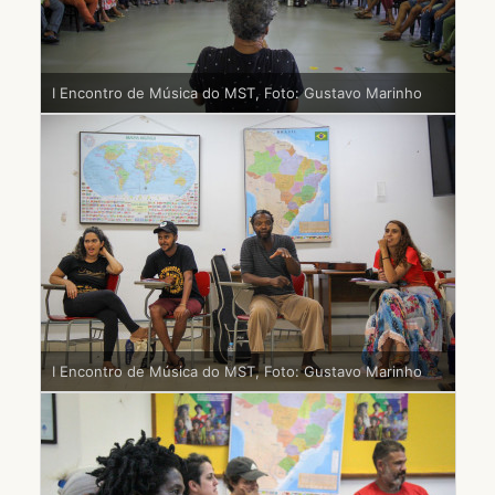
I Encontro de Música do MST, Foto: Gustavo Marinho
I Encontro de Música do MST, Foto: Gustavo Marinho