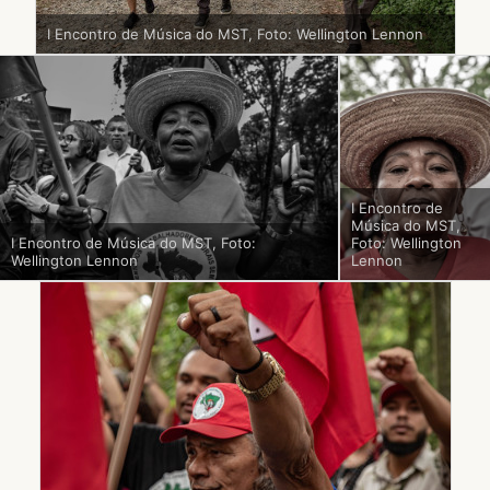
I Encontro de Música do MST, Foto: Wellington Lennon
I Encontro de
Música do MST,
I Encontro de Música do MST, Foto:
Foto: Wellington
Wellington Lennon
Lennon