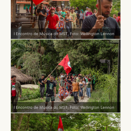
I Encontro de Música do MST, Foto: Wellington Lennon
I Encontro de Música do MST, Foto: Wellington Lennon