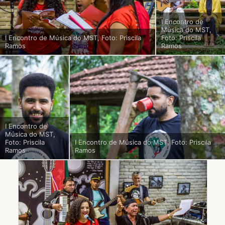
I Encontro de
Música do MST,
I Encontro de Música do MST, Foto: Priscila
Foto: Priscila
Ramos
Ramos
I Encontro de
Música do MST,
Foto: Priscila
I Encontro de Música do MST, Foto: Priscila
Ramos
Ramos