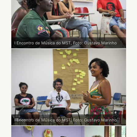
I Encontro de Música do MST, Foto: Gustavo Marinho
I Encontro de Música do MST, Foto: Gustavo Marinho