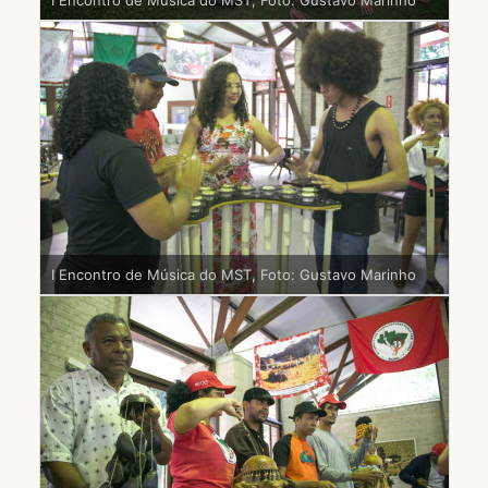
I Encontro de Música do MST, Foto: Gustavo Marinho
I Encontro de Música do MST, Foto: Gustavo Marinho