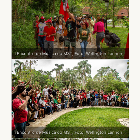
I Encontro de Música do MST, Foto: Wellington Lennon
I Encontro de Música do MST, Foto: Wellington Lennon