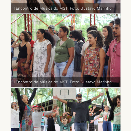
I Encontro de Música do MST, Foto: Gustavo Marinho
I Encontro de Música do MST, Foto: Gustavo Marinho