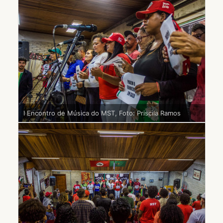
I Encontro de Música do MST, Foto: Priscila Ramos