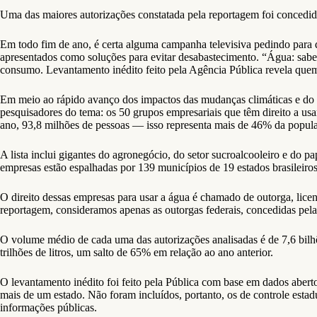
Uma das maiores autorizações constatada pela reportagem foi concedid
Em todo fim de ano, é certa alguma campanha televisiva pedindo para q
apresentados como soluções para evitar desabastecimento. “Água: saben
consumo. Levantamento inédito feito pela Agência Pública revela quem
Em meio ao rápido avanço dos impactos das mudanças climáticas e do 
pesquisadores do tema: os 50 grupos empresariais que têm direito a usa
ano, 93,8 milhões de pessoas — isso representa mais de 46% da popula
A lista inclui gigantes do agronegócio, do setor sucroalcooleiro e do p
empresas estão espalhadas por 139 municípios de 19 estados brasileiro
O direito dessas empresas para usar a água é chamado de outorga, licen
reportagem, consideramos apenas as outorgas federais, concedidas p
O volume médio de cada uma das autorizações analisadas é de 7,6 bilh
trilhões de litros, um salto de 65% em relação ao ano anterior.
O levantamento inédito foi feito pela Pública com base em dados abert
mais de um estado. Não foram incluídos, portanto, os de controle estad
informações públicas.