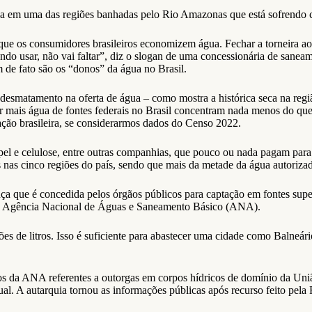
a em uma das regiões banhadas pelo Rio Amazonas que está sofrendo co
ue os consumidores brasileiros economizem água. Fechar a torneira ao 
do usar, não vai faltar”, diz o slogan de uma concessionária de sanea
 de fato são os “donos” da água no Brasil.
desmatamento na oferta de água – como mostra a histórica seca na reg
r mais água de fontes federais no Brasil concentram nada menos do que 5
ção brasileira, se considerarmos dados do Censo 2022.
apel e celulose, entre outras companhias, que pouco ou nada pagam para c
s nas cinco regiões do país, sendo que mais da metade da água autoriz
ça que é concedida pelos órgãos públicos para captação em fontes superf
ela Agência Nacional de Águas e Saneamento Básico (ANA).
ões de litros. Isso é suficiente para abastecer uma cidade como Balne
os da ANA referentes a outorgas em corpos hídricos de domínio da Uniã
ual. A autarquia tornou as informações públicas após recurso feito pel