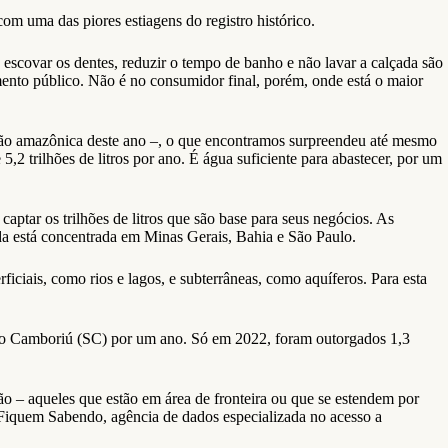
m uma das piores estiagens do registro histórico.
escovar os dentes, reduzir o tempo de banho e não lavar a calçada são
mento público. Não é no consumidor final, porém, onde está o maior
ião amazônica deste ano –, o que encontramos surpreendeu até mesmo
,2 trilhões de litros por ano. É água suficiente para abastecer, por um
aptar os trilhões de litros que são base para seus negócios. As
ada está concentrada em Minas Gerais, Bahia e São Paulo.
iciais, como rios e lagos, e subterrâneas, como aquíferos. Para esta
ário Camboriú (SC) por um ano. Só em 2022, foram outorgados 1,3
o – aqueles que estão em área de fronteira ou que se estendem por
a Fiquem Sabendo, agência de dados especializada no acesso a