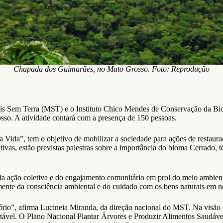
Chapada dos Guimarães, no Mato Grosso. Foto: Reprodução
is Sem Terra (MST) e o Instituto Chico Mendes de Conservação da Bio
so. A atividade contará com a presença de 150 pessoas.
a Vida”, tem o objetivo de mobilizar a sociedade para ações de restaur
ivas, estão previstas palestras sobre a importância do bioma Cerrado, t
da ação coletiva e do engajamento comunitário em prol do meio ambien
nte da consciência ambiental e do cuidado com os bens naturais em no
rio”, afirma Lucineia Miranda, da direção nacional do MST. Na visão 
ável. O Plano Nacional Plantar Árvores e Produzir Alimentos Saudávei