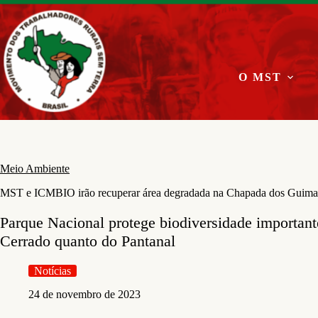
Pular
para
o
conteúdo
O MST
Meio Ambiente
MST e ICMBIO irão recuperar área degradada na Chapada dos Guima
Parque Nacional protege biodiversidade importan
Cerrado quanto do Pantanal
Notícias
24 de novembro de 2023