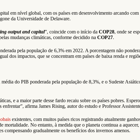
apital em nível global, com os países em desenvolvimento arcando com
ngone da Universidade de Delaware.
ng output and capital
”, coincide com o início da
COP28
, onde se es
 pelas mudanças climáticas, conforme decidido na
COP27
.
nderada pela população de 6,3% em 2022. A porcentagem não ponderad
 desigual dos impactos, que se concentram em países de baixa renda e re
 média do PIB ponderada pela população de 8,3%, e o Sudeste Asiático 
ticas, e a maior parte desse fardo recaiu sobre os países pobres. Esper
 enfrentar”, afirma James Rising, autor do estudo e Professor Assiste
lobais
existentes, com muitos países ricos registrando atualmente ganho
de mortalidade. No entanto, à medida que o planeta continua a aquecer, 
ntes compensando gradualmente os benefícios dos invernos amenos.