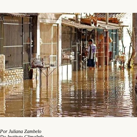
Por Juliana Zambelo
Do Instituto ClimaInfo