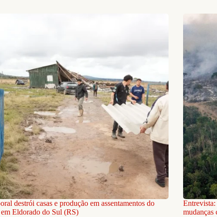
ral destrói casas e produção em assentamentos do
Entrevista
em Eldorado do Sul (RS)
mudanças c