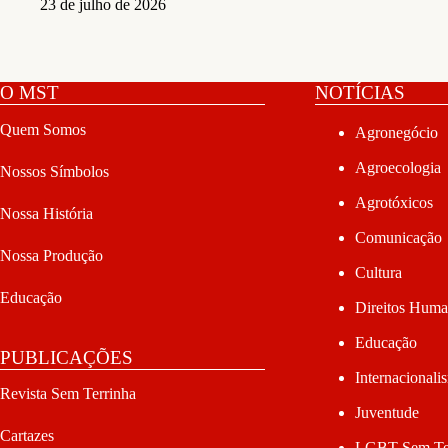
23 de julho de 2026
O MST
NOTÍCIAS
Quem Somos
Agronegócio
Agroecologia
Nossos Símbolos
Agrotóxicos
Nossa História
Comunicação
Nossa Produção
Cultura
Educação
Direitos Hum
Educação
PUBLICAÇÕES
Internacionali
Revista Sem Terrinha
Juventude
Cartazes
LGBT Sem Te