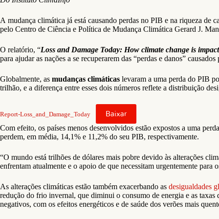
A mudança climática já está causando perdas no PIB e na riqueza de c
pelo Centro de Ciência e Política de Mudança Climática Gerard J. Ma
O relatório, “
Loss and Damage Today: How climate change is impacti
para ajudar as nações a se recuperarem das “perdas e danos” causados
Globalmente, as
mudanças climáticas
levaram a uma perda do PIB po
trilhão, e a diferença entre esses dois números reflete a distribuição
Baixar
Report-Loss_and_Damage_Today
Com efeito, os países menos desenvolvidos estão expostos a uma perda
perdem, em média, 14,1% e 11,2% do seu PIB, respectivamente.
“O mundo está trilhões de dólares mais pobre devido às alterações climá
enfrentam atualmente e o apoio de que necessitam urgentemente para os
As alterações climáticas estão também exacerbando as
desigualdades g
redução do frio invernal, que diminui o consumo de energia e as taxas 
negativos, com os efeitos energéticos e de saúde dos verões mais que