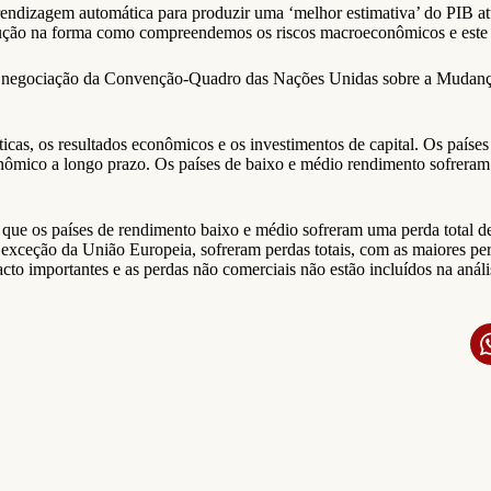
dizagem automática para produzir uma ‘melhor estimativa’ do PIB atual
olução na forma como compreendemos os riscos macroeconômicos e este r
s de negociação da Convenção-Quadro das Nações Unidas sobre a Mudan
icas, os resultados econômicos e os investimentos de capital. Os paíse
conômico a longo prazo. Os países de baixo e médio rendimento sofreram 
 que os países de rendimento baixo e médio sofreram uma perda total d
eção da União Europeia, sofreram perdas totais, com as maiores perda
to importantes e as perdas não comerciais não estão incluídos na análi