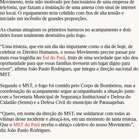
Movimento, teria sido motivado por funcionários de uma empresa de
telefonia, que faziam a instalação de uma antena com sinal de internet
no local. O equipamento teria colidido com fios de alta tensão e
iniciado um incêndio de grandes proporções.
As chamas atingiram os primeiros barracos no acampamento e dois
deles foram totalmente destruídos pelo fogo.
“Uma tristeza, que em um dia tão importante como o dia de hoje, de
celebrar os Direitos Humanos, o nosso Movimento precise passar por
mais essa tragédia no
Sul do Pará
, fruto de uma sociedade que não deu
oportunidade para que essas famílias tivessem um lugar digno para
viver”, afirma João Paulo Rodrigues, que integra a direção nacional do
MST.
Segundo o MST, o fogo foi contido pelo Corpo de Bombeiros, mas a
coordenação do acampamento segue acompanhando a situação junto
com a Secretaria Municipal de Segurança Institucional e Defesa do
Cidadão (Semsi) e a Defesa Civil do município de Parauapebas.
“Quero, em nome da direção do MST, me solidarizar com todas as
vítimas desse incidente e abraçá-los, em um momento de tanta tristeza.
Que o
MST do Pará
receba o abraço coletivo do nosso Movimento”,
diz João Paulo Rodrigues.