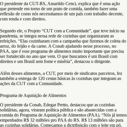
O presidente da CUT-RS, Amarildo Cenci, explica que é uma ação
que pretende em torno de um prato de comida, também fazer uma
reflexão de como nós necessitamos de um país com trabalho decente,
com renda e com direitos.
Segundo ele, o Projeto “CUT com a Comunidade”, que teve início na
pandemia, se integra nessa rede de cozinhas que organizaram as
refeições. “Elas cozinharam com a campanha que fizemos de coleta do
arroz, do feijão e da carne. A Conab ajudando nesse processo, no
PAA, que é esse programa de alimentos muito importante que precisa
ser fortalecido no ano que vem. O que buscamos é um Brasil com
direitos e um Brasil sem fome e miséria”, destacou o dirigente.
Além desses alimentos, a CUT, por meio de sindicatos parceiros, fez
também a entrega de 120 cestas básicas às cozinhas que integram as
ações da CUT com a Comunidade.
Programa de Aquisição de Alimentos
O presidente da Conab, Edegar Pretto, destacou que as cozinhas
solidárias, agora, viraram política pública e são abastecidas com a
comida do Programa de Aquisição de Alimentos (PAA). “Nós já temos
empenhados R$ 32 milhões pro PAA do RS. R$ 13 milhões são para
as cozinhas solidárias. Começamos a dictribuição com o leite em pó,