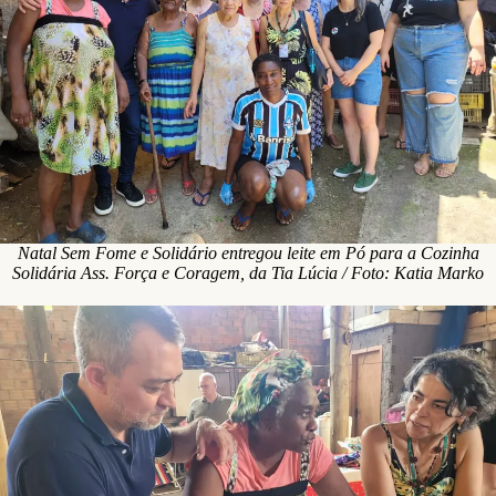
Natal Sem Fome e Solidário entregou leite em Pó para a Cozinha
Solidária Ass. Força e Coragem, da Tia Lúcia / Foto: Katia Marko