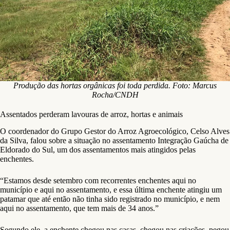
Produção das hortas orgânicas foi toda perdida. Foto: Marcus
Rocha/CNDH
Assentados perderam lavouras de arroz, hortas e animais
O coordenador do Grupo Gestor do Arroz Agroecológico, Celso Alves
da Silva, falou sobre a situação no assentamento Integração Gaúcha de
Eldorado do Sul, um dos assentamentos mais atingidos pelas
enchentes.
“Estamos desde setembro com recorrentes enchentes aqui no
município e aqui no assentamento, e essa última enchente atingiu um
patamar que até então não tinha sido registrado no município, e nem
aqui no assentamento, que tem mais de 34 anos.”
Segundo ele, a enchente chegou nas casas, chegou nas criações, pegou