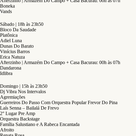
Afterzinho | Armazém Do Campo + Casa Bacurau: 00h às 07h
Boneka
Vands
Sábado | 18h às 23h50
Bloco Da Saudade
Platônica
Adiel Luna
Dunas Do Barato
Vinícius Barros
Erica Natuza
Afterzinho | Armazém Do Campo + Casa Bacurau: 00h às 07h
Dandarona
Idlibra
Domingo | 15h às 23h50
Dj Vibra Nos Intervalos
Agremiações
Guerreiros Do Passo Com Orquestra Popular Frevor Do Pina
Laís Senna – Bailalá De Frevo
2° Lugar Pre Amp
Orquestra Backstage
Família Salustiano e A Rabeca Encantada
Afroito
Renata Rosa