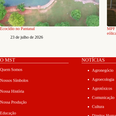
Ecocídio no Pantanal
MPF r
eólic
23 de julho de 2026
O MST
NOTÍCIAS
Quem Somos
Agronegócio
Agroecologia
Nossos Símbolos
Agrotóxicos
Nossa História
Comunicação
Nossa Produção
Cultura
Educação
Direitos Hum