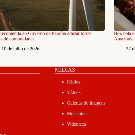
ecomenda ao Governo da Paraíba afastar torres
Boi, bala 
as de comunidades
Amazônia 
10 de julho de 2026
27 d
MÍDIAS
Rádios
Vídeos
Galerias de Imagens
Musicoteca
Videoteca
anos