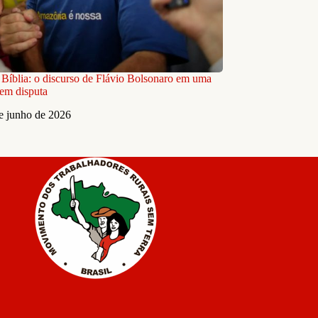
e Bíblia: o discurso de Flávio Bolsonaro em uma
em disputa
e junho de 2026