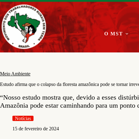
Pular
para
o
conteúdo
O MST
Meio Ambiente
Estudo afirma que o colapso da floresta amazônica pode se tornar irrev
“Nosso estudo mostra que, devido a esses distúrb
Amazônia pode estar caminhando para um ponto c
Notícias
15 de fevereiro de 2024