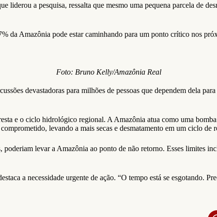
ue liderou a pesquisa, ressalta que mesmo uma pequena parcela de desm
47% da Amazônia pode estar caminhando para um ponto crítico nos próxim
Foto: Bruno Kelly/Amazônia Real
cussões devastadoras para milhões de pessoas que dependem dela para 
loresta e o ciclo hidrológico regional. A Amazônia atua como uma bomba
o é comprometido, levando a mais secas e desmatamento em um ciclo de r
ados, poderiam levar a Amazônia ao ponto de não retorno. Esses limite
destaca a necessidade urgente de ação. “O tempo está se esgotando. Prec