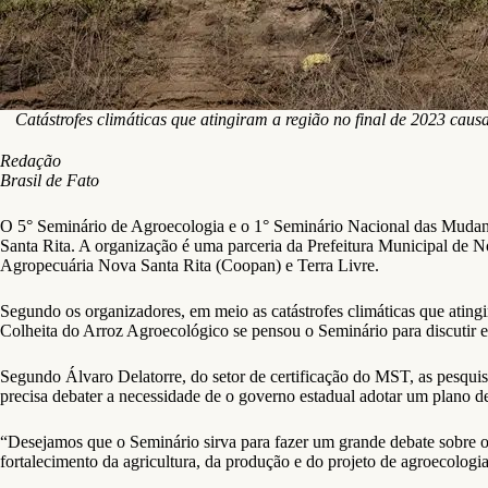
Catástrofes climáticas que atingiram a região no final de 2023 c
Redação
Brasil de Fato
O 5° Seminário de Agroecologia e o 1° Seminário Nacional das Mudanç
Santa Rita. A organização é uma parceria da Prefeitura Municipal de
Agropecuária Nova Santa Rita (Coopan) e Terra Livre.
Segundo os organizadores, em meio as catástrofes climáticas que atingi
Colheita do Arroz Agroecológico se pensou o Seminário para discutir es
Segundo Álvaro Delatorre, do setor de certificação do MST, as pesqui
precisa debater a necessidade de o governo estadual adotar um plano 
“Desejamos que o Seminário sirva para fazer um grande debate sobre o as
fortalecimento da agricultura, da produção e do projeto de agroecolog