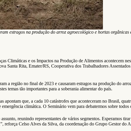
ausaram estragos na produção do arroz agroecológico e hortas orgâni
as Climáticas e os Impactos na Produção de Alimentos acontecem nest
 Nova Santa Rita, Emater/RS, Cooperativa dos Trabalhadores Assentado
ram a região no final de 2023 e causaram estragos na produção do arroz 
tes temas tão importantes para a soberania alimentar do país.
sas apontam que, a cada 10 catástrofes que aconteceram no Brasil, qu
de emergência climática. O Seminário vem para debatermos sobre todos 
sunto, reunindo representantes de vários segmentos. Esperamos tirar dal
ia”, reforça Celso Alves da Silva, da coordenação do Grupo Gestor do 