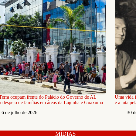
erra ocupam frente do Palácio do Governo de AL
Uma vida i
a despejo de famílias em áreas da Laginha e Guaxuma
e a luta pel
6 de julho de 2026
30 d
MÍDIAS