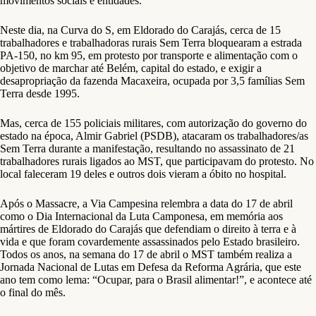
movimentos sociais e entidades.
Neste dia, na Curva do S, em Eldorado do Carajás, cerca de 15
trabalhadores e trabalhadoras rurais Sem Terra bloquearam a estrada
PA-150, no km 95, em protesto por transporte e alimentação com o
objetivo de marchar até Belém, capital do estado, e exigir a
desapropriação da fazenda Macaxeira, ocupada por 3,5 famílias Sem
Terra desde 1995.
Mas, cerca de 155 policiais militares, com autorização do governo do
estado na época, Almir Gabriel (PSDB), atacaram os trabalhadores/as
Sem Terra durante a manifestação, resultando no assassinato de 21
trabalhadores rurais ligados ao MST, que participavam do protesto. No
local faleceram 19 deles e outros dois vieram a óbito no hospital.
Após o Massacre, a Via Campesina relembra a data do 17 de abril
como o Dia Internacional da Luta Camponesa, em memória aos
mártires de Eldorado do Carajás que defendiam o direito à terra e à
vida e que foram covardemente assassinados pelo Estado brasileiro.
Todos os anos, na semana do 17 de abril o MST também realiza a
Jornada Nacional de Lutas em Defesa da Reforma Agrária, que este
ano tem como lema: “Ocupar, para o Brasil alimentar!”, e acontece até
o final do mês.