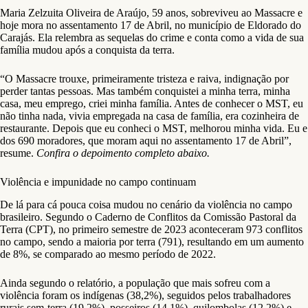
Maria Zelzuita Oliveira de Araújo, 59 anos, sobreviveu ao Massacre e
hoje mora no assentamento 17 de Abril, no município de Eldorado do
Carajás. Ela relembra as sequelas do crime e conta como a vida de sua
família mudou após a conquista da terra.
“O Massacre trouxe, primeiramente tristeza e raiva, indignação por
perder tantas pessoas. Mas também conquistei a minha terra, minha
casa, meu emprego, criei minha família. Antes de conhecer o MST, eu
não tinha nada, vivia empregada na casa de família, era cozinheira de
restaurante. Depois que eu conheci o MST, melhorou minha vida. Eu e
dos 690 moradores, que moram aqui no assentamento 17 de Abril”,
resume.
Confira o depoimento completo abaixo.
Violência e impunidade no campo continuam
De lá para cá pouca coisa mudou no cenário da violência no campo
brasileiro. Segundo o Caderno de Conflitos da Comissão Pastoral da
Terra (CPT), no primeiro semestre de 2023 aconteceram 973 conflitos
no campo, sendo a maioria por terra (791), resultando em um aumento
de 8%, se comparado ao mesmo período de 2022.
Ainda segundo o relatório, a população que mais sofreu com a
violência foram os indígenas (38,2%), seguidos pelos trabalhadores
rurais sem-terra (19,2%), posseiros (14,1%), quilombolas (12,2%) e