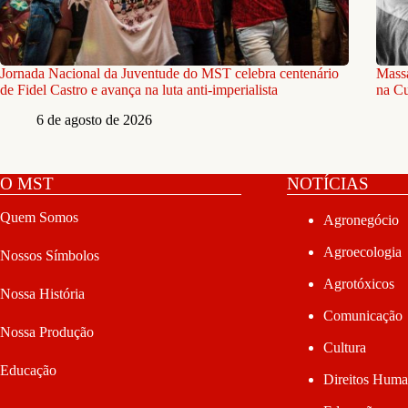
Jornada Nacional da Juventude do MST celebra centenário
Massa
de Fidel Castro e avança na luta anti-imperialista
na C
6 de agosto de 2026
O MST
NOTÍCIAS
Quem Somos
Agronegócio
Agroecologia
Nossos Símbolos
Agrotóxicos
Nossa História
Comunicação
Nossa Produção
Cultura
Educação
Direitos Hum