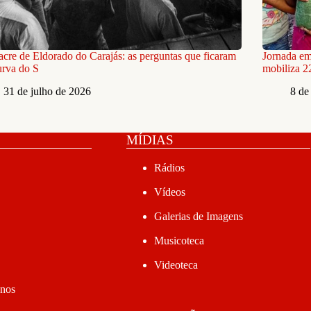
cre de Eldorado do Carajás: as perguntas que ficaram
Jornada e
urva do S
mobiliza 2
31 de julho de 2026
8 de
MÍDIAS
Rádios
Vídeos
Galerias de Imagens
Musicoteca
Videoteca
anos