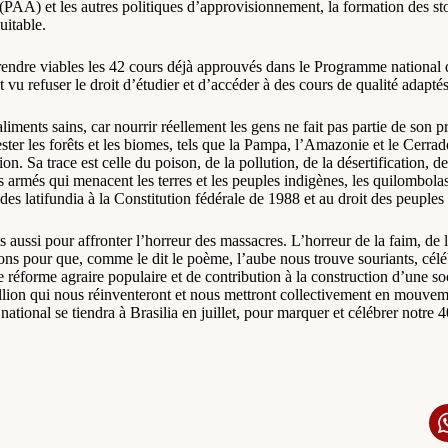
(PAA) et les autres politiques d’approvisionnement, la formation des stoc
uitable.
 rendre viables les 42 cours déjà approuvés dans le Programme national
 vu refuser le droit d’étudier et d’accéder à des cours de qualité adaptés
liments sains, car nourrir réellement les gens ne fait pas partie de son p
rester les forêts et les biomes, tels que la Pampa, l’Amazonie et le Cerra
on. Sa trace est celle du poison, de la pollution, de la désertification, de
s armés qui menacent les terres et les peuples indigènes, les quilombolas
es latifundia à la Constitution fédérale de 1988 et au droit des peuples 
aussi pour affronter l’horreur des massacres. L’horreur de la faim, de l’
s pour que, comme le dit le poème, l’aube nous trouve souriants, célébra
 de réforme agraire populaire et de contribution à la construction d’une so
ellion qui nous réinventeront et nous mettront collectivement en mouvemen
tional se tiendra à Brasilia en juillet, pour marquer et célébrer notre 