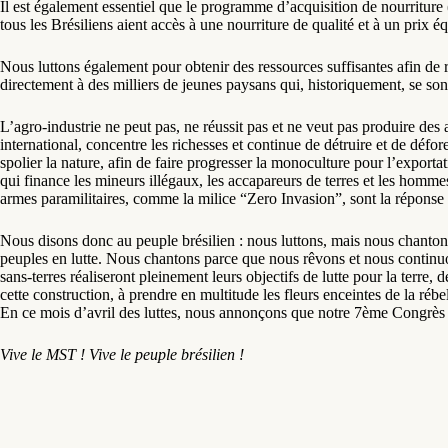
Il est également essentiel que le programme d’acquisition de nourriture 
tous les Brésiliens aient accès à une nourriture de qualité et à un prix éq
Nous luttons également pour obtenir des ressources suffisantes afin de
directement à des milliers de jeunes paysans qui, historiquement, se sont
L’agro-industrie ne peut pas, ne réussit pas et ne veut pas produire des a
international, concentre les richesses et continue de détruire et de défo
spolier la nature, afin de faire progresser la monoculture pour l’exportati
qui finance les mineurs illégaux, les accapareurs de terres et les homme
armes paramilitaires, comme la milice “Zero Invasion”, sont la réponse d
Nous disons donc au peuple brésilien : nous luttons, mais nous chantons 
peuples en lutte. Nous chantons parce que nous rêvons et nous continuon
sans-terres réaliseront pleinement leurs objectifs de lutte pour la terre,
cette construction, à prendre en multitude les fleurs enceintes de la réb
En ce mois d’avril des luttes, nous annonçons que notre 7ème Congrès na
Vive le MST !
Vive le peuple brésilien !