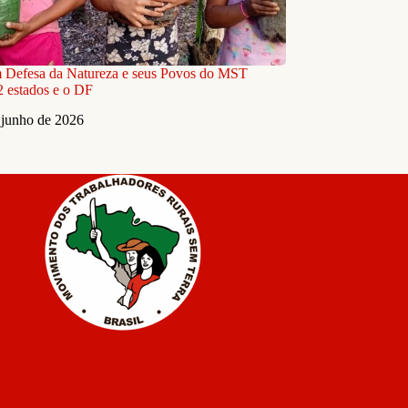
m Defesa da Natureza e seus Povos do MST
2 estados e o DF
 junho de 2026