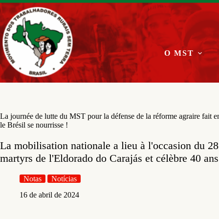
Pular
para
o
conteúdo
O MST
La journée de lutte du MST pour la défense de la réforme agraire fait e
le Brésil se nourrisse !
La mobilisation nationale a lieu à l'occasion du 2
martyrs de l'Eldorado do Carajás et célèbre 40 ans 
Notas
Notícias
16 de abril de 2024