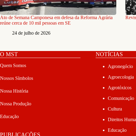
Ato de Semana Camponesa em defesa da Reforma Agrária
Revis
reúne cerca de 10 mil pessoas em SE
24 de julho de 2026
O MST
NOTÍCIAS
Quem Somos
Agronegócio
Agroecologia
Nossos Símbolos
Agrotóxicos
Nossa História
Comunicação
Nossa Produção
Cultura
Educação
Direitos Hum
Educação
PUBLICAÇÕES