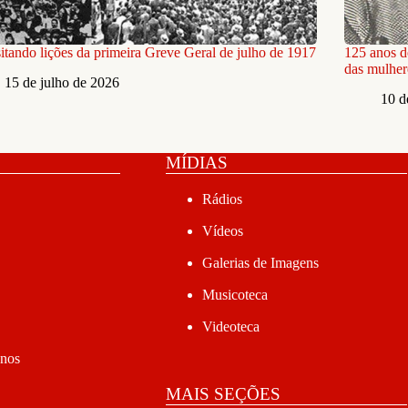
itando lições da primeira Greve Geral de julho de 1917
125 anos d
das mulhere
15 de julho de 2026
10 d
MÍDIAS
Rádios
Vídeos
Galerias de Imagens
Musicoteca
Videoteca
anos
MAIS SEÇÕES