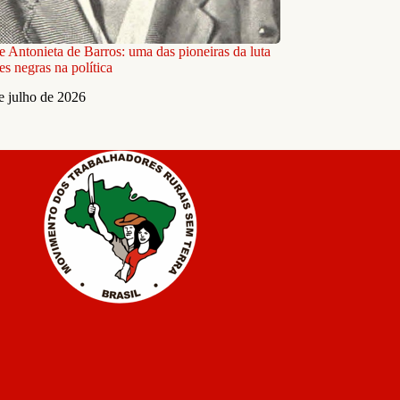
e Antonieta de Barros: uma das pioneiras da luta
s negras na política
e julho de 2026