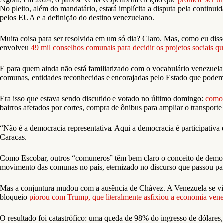
No pleito, além do mandatário, estará implícita a disputa pela continui
pelos EUA e a definição do destino venezuelano.
Muita coisa para ser resolvida em um só dia? Claro. Mas, como eu diss
envolveu
49 mil conselhos comunais para decidir os projetos sociais que
E para quem ainda não está familiarizado com o vocabulário venezuela
comunas, entidades reconhecidas e encorajadas pelo Estado que podem re
Era isso que estava sendo discutido e votado no último domingo:
como 
bairros afetados por cortes, compra de ônibus para ampliar o transport
“Não é a democracia representativa. Aqui a democracia é participativa
Caracas.
Como Escobar, outros “comuneros” têm bem claro o conceito de democr
movimento das comunas no país, eternizado no discurso que passou pa
Mas a conjuntura mudou com a ausência de Chávez. A Venezuela se viu 
bloqueio
piorou com Trump, que literalmente asfixiou a economia ven
O resultado foi catastrófico: uma queda de 98% do ingresso de dólare