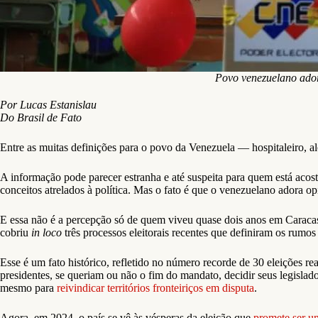
Povo venezuelano adora
Por Lucas Estanislau
Do Brasil de Fato
Entre as muitas definições para o povo da Venezuela — hospitaleiro, ale
A informação pode parecer estranha e até suspeita para quem está acost
conceitos atrelados à política. Mas o fato é que o venezuelano adora opi
E essa não é a percepção só de quem viveu quase dois anos em Carac
cobriu
in loco
três processos eleitorais recentes que definiram os rumos
Esse é um fato histórico, refletido no número recorde de 30 eleições r
presidentes, se queriam ou não o fim do mandato, decidir seus legislad
mesmo para
reivindicar territórios fronteiriços em disputa
.
Agora, em 2024, o país se vê às vésperas da eleição que
promete ser u