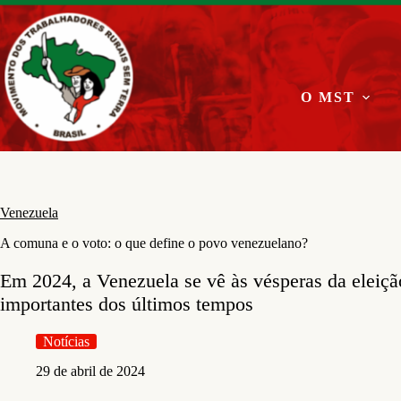
Pular
para
o
conteúdo
O MST
Venezuela
A comuna e o voto: o que define o povo venezuelano?
Em 2024, a Venezuela se vê às vésperas da eleiç
importantes dos últimos tempos
Notícias
29 de abril de 2024