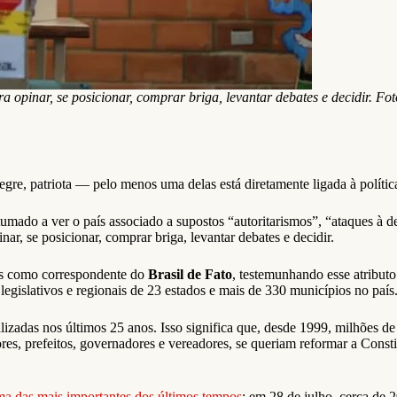
 opinar, se posicionar, comprar briga, levantar debates e decidir. F
gre, patriota — pelo menos uma delas está diretamente ligada à política
umado a ver o país associado a supostos “autoritarismos”, “ataques à d
nar, se posicionar, comprar briga, levantar debates e decidir.
as como correspondente do
Brasil de Fato
, testemunhando esse atribut
 legislativos e regionais de 23 estados e mais de 330 municípios no país
ealizadas nos últimos 25 anos. Isso significa que, desde 1999, milhões 
ores, prefeitos, governadores e vereadores, se queriam reformar a Const
ma das mais importantes dos últimos tempos
: em 28 de julho, cerca de 2