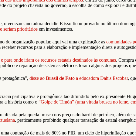
dade do projeto chavista no governo, a escolha de como explorar e distr
e, o venezuelano adora decidir. E isso ficou provado no último domingo
 seriam prioritários
em investimentos.
no de organização popular, aqui vai uma explicação: as
comunidades po
ceber recursos para a elaboração e implementação direta e autogestiona
e para onde iriam os recursos estatais destinados às comunas
. Compra d
e público e reparação de sistemas elétricos foram alguns dos projetos q
 e protagônica”,
disse ao
Brasil de Fato
a educadora Dahis Escobar
, qu
acia participativa e protagônica tão difundido pelo ex-presidente H
ra a história como o
“Golpe de Timón” (uma virada brusca no leme, em
afetada pela queda brusca nos preços do barril de petróleo, além de s
ezuelana
, praticamente proibindo qualquer transação da estatal energé
s, uma contração de mais de 80% no PIB, um ciclo de hiperinflação qu