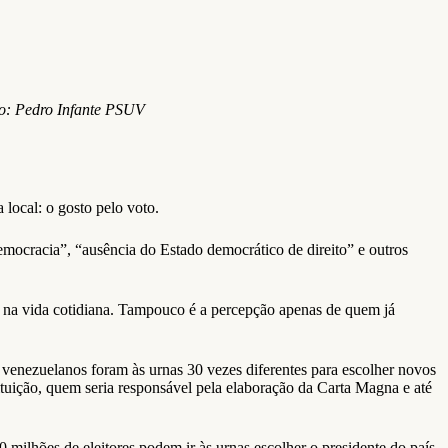
oto: Pedro Infante PSUV
 local: o gosto pelo voto.
emocracia”, “ausência do Estado democrático de direito” e outros
o na vida cotidiana. Tampouco é a percepção apenas de quem já
.
de venezuelanos foram às urnas 30 vezes diferentes para escolher novos
ituição, quem seria responsável pela elaboração da Carta Magna e até
0 milhões de eleitores podem ir às urnas escolher o presidente do país.