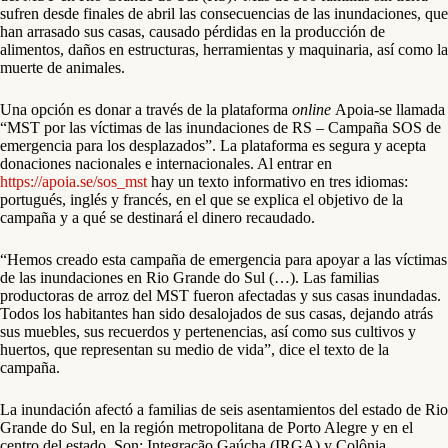
sufren desde finales de abril las consecuencias de las inundaciones, que
han arrasado sus casas, causado pérdidas en la producción de
alimentos, daños en estructuras, herramientas y maquinaria, así como la
muerte de animales.
Una opción es donar a través de la plataforma
online
Apoia-se llamada
“MST por las víctimas de las inundaciones de RS – Campaña SOS de
emergencia para los desplazados”. La plataforma es segura y acepta
donaciones nacionales e internacionales. Al entrar en
https://apoia.se/sos_mst
hay un texto informativo en tres idiomas:
portugués, inglés y francés, en el que se explica el objetivo de la
campaña y a qué se destinará el dinero recaudado.
“Hemos creado esta campaña de emergencia para apoyar a las víctimas
de las inundaciones en Rio Grande do Sul (…). Las familias
productoras de arroz del MST fueron afectadas y sus casas inundadas.
Todos los habitantes han sido desalojados de sus casas, dejando atrás
sus muebles, sus recuerdos y pertenencias, así como sus cultivos y
huertos, que representan su medio de vida”, dice el texto de la
campaña.
La inundación afectó a familias de seis asentamientos del estado de Rio
Grande do Sul, en la región metropolitana de Porto Alegre y en el
centro del estado. Son: Integração Gaúcha (IRGA) y Colônia