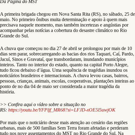
Da Página do MST
A primeira brigada chegou em Nova Santa Rita (RS), no sábado, 25 de
maio. No primeiro ônibus muita determinação e apoio à quem mais
precisava naquele momento, mas também incertezas e angústias por
acompanhar pelas notícias a cobertura do desastre climático no Rio
Grande do Sul.
A chuva que começou no dia 27 de abril se prolongou por mais de 10
dias sem parar, sobrecarregando as bacias dos rios Taquari, Caí, Pardo,
Jacuí, Sinos e Gravataí, que transbordaram, inundando municípios
inteiros. Tanto no interior do estado, quanto na capital Porto Alegre,
tudo ficou debaixo d’água. Uma sequência de tragédias inundou os
noticiários brasileiros e internacionais. A chuva levou casas, bairros,
pessoas, crianças, animais, escolas, cooperativas, plantações inteiras ao
ponto de no dia 04 de maio ser considerada a maior tragédia da
história.
>> Confira aqui o vídeo sobre a situação no
RS:
https://youtu.be/YFPljf_MR68?si=LFJD-xOE5l5uwjOK
Por mais que o noticiário desse mais atenção ao cenário das regiões
urbanas, mais de 500 famílias Sem Terra foram afetadas e perderam
tudo nos nove assentamentos do MST no Rio Grande do Sul. Na