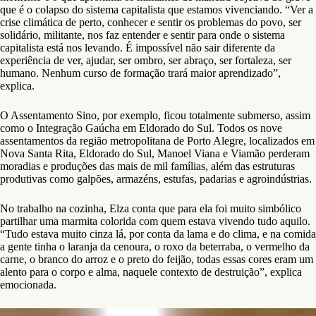
que é o colapso do sistema capitalista que estamos vivenciando. “Ver a
crise climática de perto, conhecer e sentir os problemas do povo, ser
solidário, militante, nos faz entender e sentir para onde o sistema
capitalista está nos levando. É impossível não sair diferente da
experiência de ver, ajudar, ser ombro, ser abraço, ser fortaleza, ser
humano. Nenhum curso de formação trará maior aprendizado”,
explica.
O Assentamento Sino, por exemplo, ficou totalmente submerso, assim
como o Integração Gaúcha em Eldorado do Sul. Todos os nove
assentamentos da região metropolitana de Porto Alegre, localizados em
Nova Santa Rita, Eldorado do Sul, Manoel Viana e Viamão perderam
moradias e produções das mais de mil famílias, além das estruturas
produtivas como galpões, armazéns, estufas, padarias e agroindústrias.
No trabalho na cozinha, Elza conta que para ela foi muito simbólico
partilhar uma marmita colorida com quem estava vivendo tudo aquilo.
“Tudo estava muito cinza lá, por conta da lama e do clima, e na comida
a gente tinha o laranja da cenoura, o roxo da beterraba, o vermelho da
carne, o branco do arroz e o preto do feijão, todas essas cores eram um
alento para o corpo e alma, naquele contexto de destruição”, explica
emocionada.