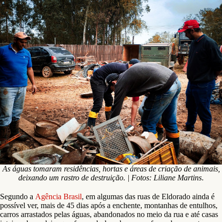
As águas tomaram residências, hortas e áreas de criação de animais,
deixando um rastro de destruição. | Fotos: Liliane Martins
.
Segundo a
Agência Brasil
, em algumas das ruas de Eldorado ainda é
possível ver, mais de 45 dias após a enchente, montanhas de entulhos,
carros arrastados pelas águas, abandonados no meio da rua e até casas