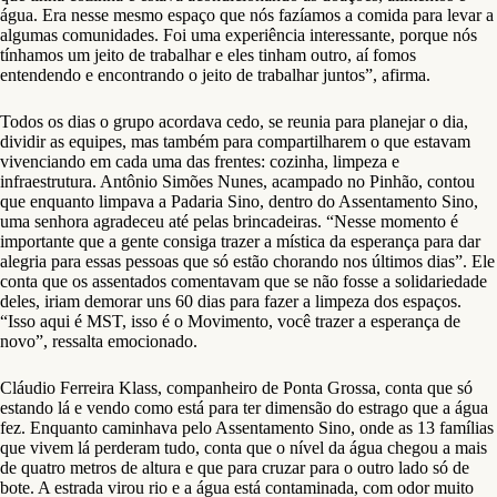
água. Era nesse mesmo espaço que nós fazíamos a comida para levar a
algumas comunidades. Foi uma experiência interessante, porque nós
tínhamos um jeito de trabalhar e eles tinham outro, aí fomos
entendendo e encontrando o jeito de trabalhar juntos”, afirma.
Todos os dias o grupo acordava cedo, se reunia para planejar o dia,
dividir as equipes, mas também para compartilharem o que estavam
vivenciando em cada uma das frentes: cozinha, limpeza e
infraestrutura. Antônio Simões Nunes, acampado no Pinhão, contou
que enquanto limpava a Padaria Sino, dentro do Assentamento Sino,
uma senhora agradeceu até pelas brincadeiras. “Nesse momento é
importante que a gente consiga trazer a mística da esperança para dar
alegria para essas pessoas que só estão chorando nos últimos dias”. Ele
conta que os assentados comentavam que se não fosse a solidariedade
deles, iriam demorar uns 60 dias para fazer a limpeza dos espaços.
“Isso aqui é MST, isso é o Movimento, você trazer a esperança de
novo”, ressalta emocionado.
Cláudio Ferreira Klass, companheiro de Ponta Grossa, conta que só
estando lá e vendo como está para ter dimensão do estrago que a água
fez. Enquanto caminhava pelo Assentamento Sino, onde as 13 famílias
que vivem lá perderam tudo, conta que o nível da água chegou a mais
de quatro metros de altura e que para cruzar para o outro lado só de
bote. A estrada virou rio e a água está contaminada, com odor muito