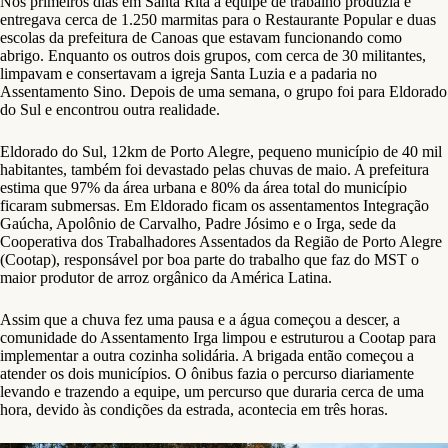
Nos primeiros dias em Santa Rita a equipe de trabalho produzia e
entregava cerca de 1.250 marmitas para o Restaurante Popular e duas
escolas da prefeitura de Canoas que estavam funcionando como
abrigo. Enquanto os outros dois grupos, com cerca de 30 militantes,
limpavam e consertavam a igreja Santa Luzia e a padaria no
Assentamento Sino. Depois de uma semana, o grupo foi para Eldorado
do Sul e encontrou outra realidade.
Eldorado do Sul, 12km de Porto Alegre, pequeno município de 40 mil
habitantes, também foi devastado pelas chuvas de maio. A prefeitura
estima que 97% da área urbana e 80% da área total do município
ficaram submersas. Em Eldorado ficam os assentamentos Integração
Gaúcha, Apolônio de Carvalho, Padre Jósimo e o Irga, sede da
Cooperativa dos Trabalhadores Assentados da Região de Porto Alegre
(Cootap), responsável por boa parte do trabalho que faz do MST o
maior produtor de arroz orgânico da América Latina.
Assim que a chuva fez uma pausa e a água começou a descer, a
comunidade do Assentamento Irga limpou e estruturou a Cootap para
implementar a outra cozinha solidária. A brigada então começou a
atender os dois municípios. O ônibus fazia o percurso diariamente
levando e trazendo a equipe, um percurso que duraria cerca de uma
hora, devido às condições da estrada, acontecia em três horas.