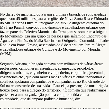
No dia 25 de maio saiu do Paraná a primeira brigada de solidariedade
que levou 45 militantes para as regiões de Nova Santa Rita e Eldorado
do Sul. Adriana Oliveira, integrante do MST e dirigente estadual do
MST no Paraná, convocou movimentos e trabalhadores urbanos que
fazem parte do Coletivo Marmitas da Terra para se somarem à brigada
do Movimento. Era um grupo de pessoas que saíram do Encontro das
Águas em Pinhão, do Maila Sabrina em Ortigueira, Comunidade Padre
Roque em Ponta Grossa, assentados do 8 de Abril, em Jardim Alegre,
e trabalhadores urbanos de Curitiba e do Movimento por Moradia
(MPM).
Segundo Adriana, a brigada contava com militantes de várias áreas:
professores, camponeses, assentados, acampados, psicólogos,
dirigentes urbanos, engenheiro civil, pedreiro, carpinteiro, juventude,
cozinheiros etc., que com muitas mãos e vários talentos individuais e
coletivos apoiaram companheiros e companheiras no Rio Grande do
Sul na reconstrução de suas vidas. Para ela, a presença de uma brigada
trouxe força para a direção do território. “É com ela que reafirmamos
pertencer a uma organização política comprometida com a
coletividade, que dá amparo político e humano”, diz.