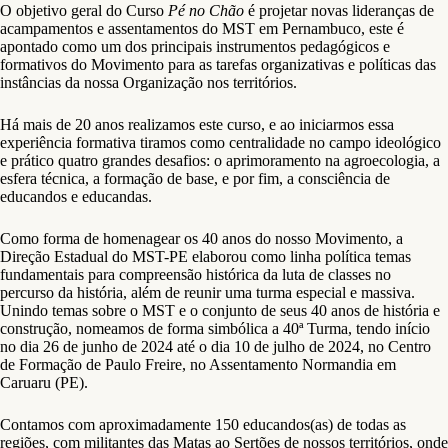
O objetivo geral do Curso
Pé no Chão
é projetar novas lideranças de
acampamentos e assentamentos do MST em Pernambuco, este é
apontado como um dos principais instrumentos pedagógicos e
formativos do Movimento para as tarefas organizativas e políticas das
instâncias da nossa Organização nos territórios.
Há mais de 20 anos realizamos este curso, e ao iniciarmos essa
experiência formativa tiramos como centralidade no campo ideológico
e prático quatro grandes desafios: o aprimoramento na agroecologia, a
esfera técnica, a formação de base, e por fim, a consciência de
educandos e educandas.
Como forma de homenagear os 40 anos do nosso Movimento, a
Direção Estadual do MST-PE elaborou como linha política temas
fundamentais para compreensão histórica da luta de classes no
percurso da história, além de reunir uma turma especial e massiva.
Unindo temas sobre o MST e o conjunto de seus 40 anos de história e
construção, nomeamos de forma simbólica a 40ª Turma, tendo início
no dia 26 de junho de 2024 até o dia 10 de julho de 2024, no Centro
de Formação de Paulo Freire, no Assentamento Normandia em
Caruaru (PE).
Contamos com aproximadamente 150 educandos(as) de todas as
regiões, com militantes das Matas ao Sertões de nossos territórios, onde