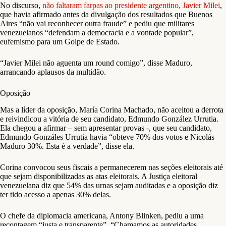
No discurso,
não faltaram farpas ao presidente argentino, Javier Milei
,
que havia afirmado antes da divulgação dos resultados que Buenos
Aires “não vai reconhecer outra fraude” e pediu que militares
venezuelanos “defendam a democracia e a vontade popular”,
eufemismo para um Golpe de Estado.
“Javier Milei não aguenta um round comigo”, disse Maduro,
arrancando aplausos da multidão.
Oposição
Mas a líder da oposição, María Corina Machado, não aceitou a derrota
e reivindicou a vitória de seu candidato, Edmundo González Urrutia.
Ela chegou a afirmar – sem apresentar provas -, que seu candidato,
Edmundo Gonzáles Urrutia havia “obteve 70% dos votos e Nicolás
Maduro 30%. Esta é a verdade”, disse ela.
Corina convocou seus fiscais a permanecerem nas seções eleitorais até
que sejam disponibilizadas as atas eleitorais. A Justiça eleitoral
venezuelana diz que 54% das urnas sejam auditadas e a oposição diz
ter tido acesso a apenas 30% delas.
O chefe da diplomacia americana, Antony Blinken, pediu a uma
recontagem “justa e transparente”. “Chamamos as autoridades