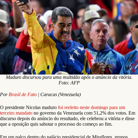
Maduro discursou para uma multidão após o anúncio da vitória.
Foto: AFP
Por
Brasil de Fato
| Caracas (Venezuela)
O presidente Nicolas maduro
foi reeleito neste domingo para um
terceiro mandato
no governo da Venezuela com 51,2% dos votos. Em
discurso depois do anúncio do resultado, ele celebrou a vitória e disse
que a oposição quis sabotar o processo do começo ao fim.
Em um palco dentro do palácio presidencial de Miraflores, grupos