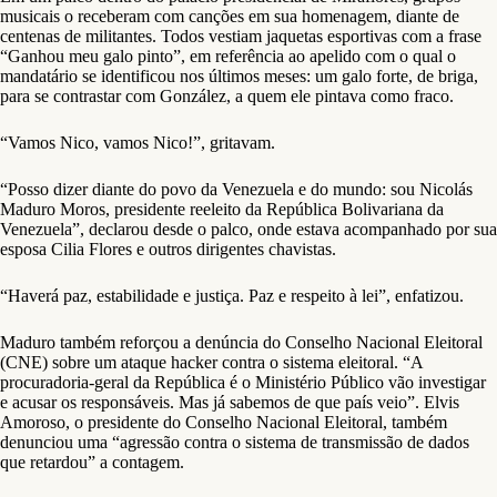
musicais o receberam com canções em sua homenagem, diante de
centenas de militantes. Todos vestiam jaquetas esportivas com a frase
“Ganhou meu galo pinto”, em referência ao apelido com o qual o
mandatário se identificou nos últimos meses: um galo forte, de briga,
para se contrastar com González, a quem ele pintava como fraco.
“Vamos Nico, vamos Nico!”, gritavam.
“Posso dizer diante do povo da Venezuela e do mundo: sou Nicolás
Maduro Moros, presidente reeleito da República Bolivariana da
Venezuela”, declarou desde o palco, onde estava acompanhado por sua
esposa Cilia Flores e outros dirigentes chavistas.
“Haverá paz, estabilidade e justiça. Paz e respeito à lei”, enfatizou.
Maduro também reforçou a denúncia do Conselho Nacional Eleitoral
(CNE) sobre um ataque hacker contra o sistema eleitoral. “A
procuradoria-geral da República é o Ministério Público vão investigar
e acusar os responsáveis. Mas já sabemos de que país veio”. Elvis
Amoroso, o presidente do Conselho Nacional Eleitoral, também
denunciou uma “agressão contra o sistema de transmissão de dados
que retardou” a contagem.