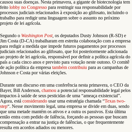
causou suas doenças. Nesta primavera, a gigante de biotecnologia tem
feito
lobby no Congresso
para restringir sua responsabilidade por
processos judiciais relacionados à exposição ao glifosato, incluindo o
trabalho para redigir uma linguagem sobre o assunto no próximo
projeto de lei agrícola.
Segundo o
Washington Post
,
os deputados Dusty Johnson (R-SD) e
Jim Costa (D-CA) trabalharam em estreita colaboração com a empresa
para redigir a medida que impede futuros pagamentos por processos
judiciais relacionados ao glifosato, que foi posteriormente adicionada
ao projeto de lei agrícola, responsável por definir a política agrícola do
país a cada cinco anos e previsto para votação neste outono. O comitê
de ação política da empresa
também contribuiu
para as campanhas de
Johnson e Costa por várias eleições.
Durante um discurso em uma conferência nesta primavera, o CEO da
Bayer, Bill Anderson,
chamou
a potencial responsabilidade legal pelos
impactos à saúde de seus pesticidas de uma “ameaça existencial”.
Agora, está
considerando
usar uma estratégia chamada “
Texas two-
step
“. Nesse movimento legal, uma empresa se divide em duas, sendo
que uma metade mantém os ativos e a outra os passivos. Esta última
então entra com pedido de falência, forçando as pessoas que buscam
compensação a entrar na justiça de falências, o que frequentemente
resulta em acordos adiados ou menores.