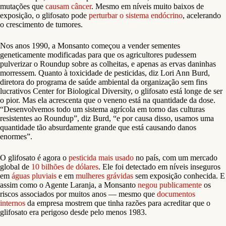
mutações que
causam câncer
. Mesmo em níveis muito baixos de
exposição, o glifosato pode
perturbar o sistema endócrino
, acelerando
o crescimento de tumores.
Nos anos 1990, a Monsanto começou a vender sementes
geneticamente modificadas para que os agricultores pudessem
pulverizar o Roundup sobre as colheitas, e apenas as ervas daninhas
morressem. Quanto à toxicidade de pesticidas, diz Lori Ann Burd,
diretora do programa de saúde ambiental da organização sem fins
lucrativos Center for Biological Diversity, o glifosato está longe de ser
o pior. Mas ela acrescenta que o veneno está na quantidade da dose.
“Desenvolvemos todo um sistema agrícola em torno das culturas
resistentes ao Roundup”, diz Burd, “e por causa disso, usamos uma
quantidade tão absurdamente grande que está causando danos
enormes”.
O glifosato é agora o
pesticida mais usado
no país, com um mercado
global de
10 bilhões de dólares
. Ele foi detectado em níveis inseguros
em
águas pluviais
e em
mulheres grávidas
sem exposição conhecida. E
assim como o Agente Laranja, a Monsanto
negou publicamente
os
riscos associados por muitos anos — mesmo que
documentos
internos
da empresa mostrem que tinha razões para acreditar que o
glifosato era perigoso desde pelo menos 1983.