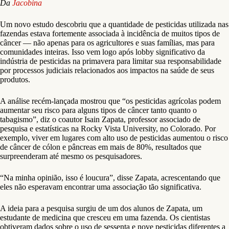
Da
Jacobina
Um novo estudo descobriu que a quantidade de pesticidas utilizada nas
fazendas estava fortemente associada à incidência de muitos tipos de
câncer — não apenas para os agricultores e suas famílias, mas para
comunidades inteiras. Isso vem logo após lobby significativo da
indústria de pesticidas na primavera para limitar sua responsabilidade
por processos judiciais relacionados aos impactos na saúde de seus
produtos.
A análise recém-lançada mostrou que “os pesticidas agrícolas podem
aumentar seu risco para alguns tipos de câncer tanto quanto o
tabagismo”, diz o coautor Isain Zapata, professor associado de
pesquisa e estatísticas na Rocky Vista University, no Colorado. Por
exemplo, viver em lugares com alto uso de pesticidas aumentou o risco
de câncer de cólon e pâncreas em mais de 80%, resultados que
surpreenderam até mesmo os pesquisadores.
“Na minha opinião, isso é loucura”, disse Zapata, acrescentando que
eles não esperavam encontrar uma associação tão significativa.
A ideia para a pesquisa surgiu de um dos alunos de Zapata, um
estudante de medicina que cresceu em uma fazenda. Os cientistas
obtiveram dados sobre o uso de sessenta e nove pesticidas diferentes a