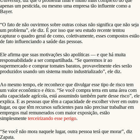
University, diz que o problema final é muito mais complexo do que
apenas um pesticida, ou mesmo uma empresa tão influente como a
Bayer.
“O fato de não ouvirmos sobre outras coisas não significa que não seja
um problema”, ele diz. É por isso que seu estudo recente tentou
capturar o quadro geral de como, coletivamente, esses compostos estão
de fato influenciando a saúde das pessoas.
Ele afirma que suas motivações são apolíticas — e que há muita
responsabilidade a ser compartilhada. “Se queremos ir ao
supermercado e comprar tomates baratos, provavelmente eles serão
produzidos usando um sistema muito industrializado”, ele diz.
Ao mesmo tempo, ele reconhece que divulgar esse tipo de risco tem
um valor econômico e ético. “Se você compra terra em uma área com
alta capacidade agrícola, está assumindo também parte desse risco”, ele
explica. E as pessoas que têm a capacidade de escolher viver em outro
lugar, ou que têm recursos suficientes para não precisar trabalhar em
empregos mal remunerados com maior exposição, estão
simplesmente
terceirizando esse perigo
.
“Se você não mora naquele lugar, outra pessoa terá que morar”, diz
Zapata.