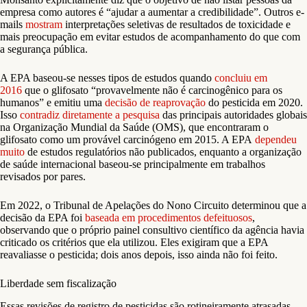
empresa como autores é “ajudar a aumentar a credibilidade”. Outros e-
mails
mostram
interpretações seletivas de resultados de toxicidade e
mais preocupação em evitar estudos de acompanhamento do que com
a segurança pública.
A EPA baseou-se nesses tipos de estudos quando
concluiu em
2016
que o glifosato “provavelmente não é carcinogênico para os
humanos” e emitiu uma
decisão de reaprovação
do pesticida em 2020.
Isso
contradiz diretamente a pesquisa
das principais autoridades globais
na Organização Mundial da Saúde (OMS), que encontraram o
glifosato como um provável carcinógeno em 2015. A EPA
dependeu
muito
de estudos regulatórios não publicados, enquanto a organização
de saúde internacional baseou-se principalmente em trabalhos
revisados por pares.
Em 2022, o Tribunal de Apelações do Nono Circuito determinou que a
decisão da EPA foi
baseada em procedimentos defeituosos
,
observando que o próprio painel consultivo científico da agência havia
criticado os critérios que ela utilizou. Eles exigiram que a EPA
reavaliasse o pesticida; dois anos depois, isso ainda não foi feito.
Liberdade sem fiscalização
Essas revisões de registro de pesticidas são rotineiramente atrasadas.