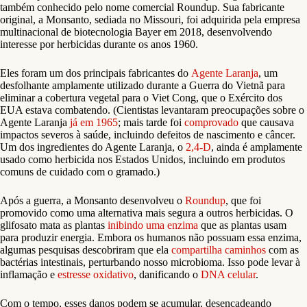
também conhecido pelo nome comercial Roundup. Sua fabricante
original, a Monsanto, sediada no Missouri, foi adquirida pela empresa
multinacional de biotecnologia Bayer em 2018, desenvolvendo
interesse por herbicidas durante os anos 1960.
Eles foram um dos principais fabricantes do
Agente Laranja
, um
desfolhante amplamente utilizado durante a Guerra do Vietnã para
eliminar a cobertura vegetal para o Viet Cong, que o Exército dos
EUA estava combatendo. (Cientistas levantaram preocupações sobre o
Agente Laranja
já em 1965
; mais tarde foi
comprovado
que causava
impactos severos à saúde, incluindo defeitos de nascimento e câncer.
Um dos ingredientes do Agente Laranja, o
2,4-D
, ainda é amplamente
usado como herbicida nos Estados Unidos, incluindo em produtos
comuns de cuidado com o gramado.)
Após a guerra, a Monsanto desenvolveu o
Roundup
, que foi
promovido como uma alternativa mais segura a outros herbicidas. O
glifosato mata as plantas
inibindo uma enzima
que as plantas usam
para produzir energia. Embora os humanos não possuam essa enzima,
algumas pesquisas descobriram que ela
compartilha caminhos
com as
bactérias intestinais, perturbando nosso microbioma. Isso pode levar à
inflamação e
estresse oxidativo
, danificando o
DNA celular
.
Com o tempo, esses danos podem se acumular, desencadeando