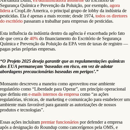
Alexandra Dunn,
ex-administradora assistente
do Escritório de
Segurança Química e Prevenção da Poluição, por exemplo,
agora
lidera
a CropLife America, o principal grupo de lobby da indústria de
pesticidas. Ela é apenas a mais recente; desde 1974,
todos os diretores
do escritório
passaram a trabalhar para empresas de pesticidas.
Esta influência da indústria dentro da agência é exacerbada pelo fato
de que cerca de
40%
do financiamento do Escritório de Segurança
Química e Prevenção da Poluição da EPA vem de taxas de registro —
pagas pelas próprias empresas.
“O Projeto 2025 deseja garantir que as regulamentações químicas
dos EUA permaneçam ‘baseadas em risco, em vez de adotar
abordagens precaucionárias baseadas em perigos’.”
Monsanto descreveu a maneira como aproveitou esse ambiente
regulatório como “Liberdade para Operar”, um princípio operacional
que definiu em
e-mails internos da empresa
como “as ações
regulatórias, técnicas, de marketing e comunicação para estabelecer um
ambiente mais favorável para garantir as autorizações de nossos
produtos e tecnologias”.
Essas ações incluíram
premiar funcionários
por defender a empresa
após a designação do Roundup como cancerígenos pela OMS, e