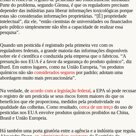
Parte do problema, segundo Glenna, é que os reguladores precisam
depender das indústrias para liberar informações toxicológicas porque
estas são consideradas informações proprietárias. “[É] propriedade
intelectual”, diz ele, “então cientistas de universidades ou financiados
pelo público simplesmente não têm a capacidade de realizar essa
pesquisa”.
Quando um pesticida é registrado pela primeira vez com os
reguladores federais, a grande maioria das informações disponíveis
sobre ele é científica e conduzida pela empresa que o fabricou. “A
presunção nos EUA é a favor da segurança do produto químico”, diz
Burd. Em outros lugares, como na União Europeia, “os produtos
químicos não são
considerados seguros
por padrão; adotam uma
abordagem muito mais precaucionária”.
Na verdade, de
acordo com a legislação federal
, a EPA só pode recusar
o registro de um pesticida se seus riscos forem maiores do que os
benefícios que ele proporciona, medidos pela produtividade ou
qualidade das colheitas. Como resultado,
cerca de um terço
do uso de
pesticidas nos EUA envolve produtos químicos proibidos na China,
Brasil e União Europeia.
Há também uma porta giratória entre a agência e a indústria que regula.