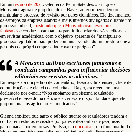
Em um
estudo de 2021
, Glenna da Penn State descobriu que a
Monsanto, agora de propriedade da Bayer, anteriormente tentou
manipular o processo de revisão por pares científicos. Ele documentou
os esforços da empresa usando e-mails internos divulgados durante um
processo judicial,
mostrando que a Monsanto usou escritores
fantasmas
e conduziu campanhas para influenciar decisões editoriais
em revistas acadêmicas, com o objetivo aparente de “manipular o
processo regulatório para poder continuar vendendo um produto que a
pesquisa da própria empresa indicava ser perigoso”.
A Monsanto utilizou escritores fantasmas e
conduziu campanhas para influenciar decisões
editoriais em revistas acadêmicas.”
Em resposta a um pedido de comentário, Jessica Christiansen, chefe de
comunicações de ciência da colheita da Bayer, escreveu em uma
declaração por e-mail: “Nós apoiamos um sistema regulatório
previsível e baseado na ciência e a certeza e disponibilidade que ele
proporciona aos agricultores americanos”.
Glenna explicou que tanto o público quanto os reguladores tendem a
confiar em estudos revisados por pares e desconfiar de pesquisas
patrocinadas por empresas. Por isso, em
um e-mail
, um funcionário da
Monsanto explicitamente diz que o objetivo de não listar pessoas da