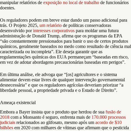
manipular relatórios de
exposição no local de trabalho
de funcionários
doentes.
Os reguladores podem em breve estar dando um passo adicional para
trás. O Projeto 2025,
um relatório
de políticas conservadoras
desenvolvido por
interesses corporativos
para moldar uma futura
administração de Donald Trump, afirma que os programas da EPA
“são constantemente pressionados para banir o uso de certos produtos
químicos, geralmente baseados no medo como resultado de ciência mal
caracterizada ou incompleta”. Ele deseja garantir que as
regulamentações químicas dos EUA permaneçam “baseadas em risco,
em vez de adotar abordagens precaucionárias baseadas em perigos”.
Em última análise, ele advoga que “[os] agricultores e o sistema
alimentar devem estar livres de qualquer intervenção governamental
desnecessária” e que os reguladores agrícolas deveriam priorizar “a
liberdade pessoal, a propriedade privada e o Estado de Direito”.
Ameaça existencial
Embora a Bayer insista que o produto que herdou de sua
fusão de
2018
com a Monsanto é seguro, enfrenta mais de
170.000 processos
judiciais
relacionados ao glifosato, mesmo após um
acordo de $10
bilhões
em 2020 com milhares de vítimas que afirmam que o pesticida