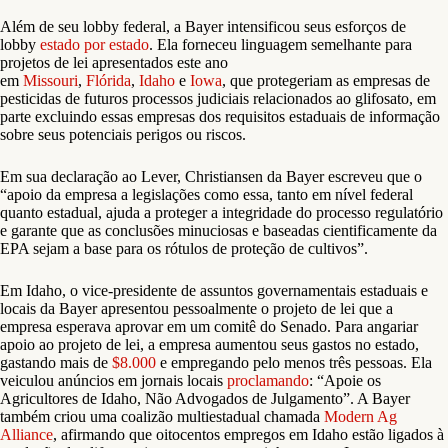
Além de seu lobby federal, a Bayer intensificou seus esforços de
lobby
estado por estado
. Ela forneceu linguagem semelhante para
projetos de lei apresentados este ano
em
Missouri
,
Flórida
,
Idaho
e
Iowa
, que protegeriam as empresas de
pesticidas de futuros processos judiciais relacionados ao glifosato, em
parte excluindo essas empresas dos requisitos estaduais de informação
sobre seus potenciais perigos ou riscos.
Em sua declaração ao Lever, Christiansen da Bayer escreveu que o
“apoio da empresa a legislações como essa, tanto em nível federal
quanto estadual, ajuda a proteger a integridade do processo regulatório
e garante que as conclusões minuciosas e baseadas cientificamente da
EPA sejam a base para os rótulos de proteção de cultivos”.
Em Idaho, o vice-presidente de assuntos governamentais estaduais e
locais da Bayer apresentou pessoalmente o projeto de lei que a
empresa esperava aprovar em um comitê do Senado. Para angariar
apoio ao projeto de lei, a empresa aumentou seus gastos no estado,
gastando mais de
$8.000
e empregando pelo menos três pessoas. Ela
veiculou anúncios em jornais locais
proclamando
: “Apoie os
Agricultores de Idaho, Não Advogados de Julgamento”. A Bayer
também criou uma coalizão multiestadual chamada
Modern Ag
Alliance
, afirmando que oitocentos empregos em Idaho estão ligados à