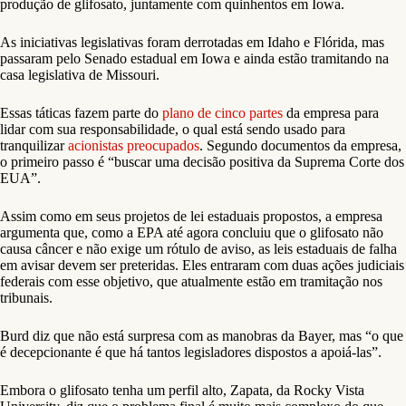
produção de glifosato, juntamente com quinhentos em Iowa.
As iniciativas legislativas foram derrotadas em Idaho e Flórida, mas
passaram pelo Senado estadual em Iowa e ainda estão tramitando na
casa legislativa de Missouri.
Essas táticas fazem parte do
plano de cinco partes
da empresa para
lidar com sua responsabilidade, o qual está sendo usado para
tranquilizar
acionistas preocupados
. Segundo documentos da empresa,
o primeiro passo é “buscar uma decisão positiva da Suprema Corte dos
EUA”.
Assim como em seus projetos de lei estaduais propostos, a empresa
argumenta que, como a EPA até agora concluiu que o glifosato não
causa câncer e não exige um rótulo de aviso, as leis estaduais de falha
em avisar devem ser preteridas. Eles entraram com duas ações judiciais
federais com esse objetivo, que atualmente estão em tramitação nos
tribunais.
Burd diz que não está surpresa com as manobras da Bayer, mas “o que
é decepcionante é que há tantos legisladores dispostos a apoiá-las”.
Embora o glifosato tenha um perfil alto, Zapata, da Rocky Vista