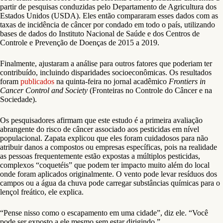
partir de pesquisas conduzidas pelo Departamento de Agricultura dos
Estados Unidos (USDA). Eles então compararam esses dados com as
taxas de incidência de câncer por condado em todo o país, utilizando
bases de dados do Instituto Nacional de Saúde e dos Centros de
Controle e Prevenção de Doenças de 2015 a 2019.
Finalmente, ajustaram a análise para outros fatores que poderiam ter
contribuído, incluindo disparidades socioeconômicas. Os resultados
foram
publicados
na quinta-feira no jornal acadêmico
Frontiers in
Cancer Control and Society
(Fronteiras no Controle do Câncer e na
Sociedade).
Os pesquisadores afirmam que este estudo é a primeira avaliação
abrangente do risco de câncer associado aos pesticidas em nível
populacional. Zapata explicou que eles foram cuidadosos para não
atribuir danos a compostos ou empresas específicas, pois na realidade
as pessoas frequentemente estão expostas a múltiplos pesticidas,
complexos “coquetéis” que podem ter impacto muito além do local
onde foram aplicados originalmente. O vento pode levar resíduos dos
campos ou a água da chuva pode carregar substâncias químicas para o
lençol freático, ele explica.
“Pense nisso como o escapamento em uma cidade”, diz ele. “Você
pode ser exposto a ele mesmo sem estar dirigindo.”