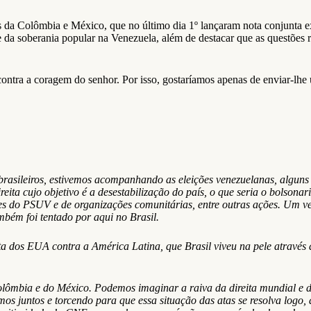
 da Colômbia e México, que no último dia 1º lançaram nota conjunta e
e da soberania popular na Venezuela, além de destacar que as questões res
contra a coragem do senhor. Por isso, gostaríamos apenas de enviar-lhe
asileiros, estivemos acompanhando as eleições venezuelanas, alguns p
eita cujo objetivo é a desestabilização do país, o que seria o bolsona
ntes do PSUV e de organizações comunitárias, entre outras ações. Um 
mbém foi tentado por aqui no Brasil.
ta dos EUA contra a América Latina, que Brasil viveu na pele através 
mbia e do México. Podemos imaginar a raiva da direita mundial e da 
os juntos e torcendo para que essa situação das atas se resolva logo,