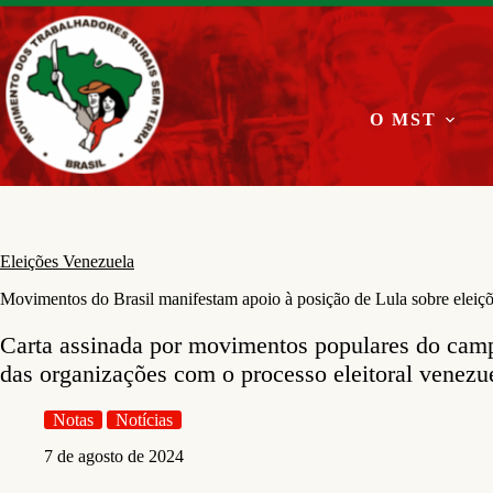
Pular
para
o
conteúdo
O MST
Eleições Venezuela
Movimentos do Brasil manifestam apoio à posição de Lula sobre eleiç
Carta assinada por movimentos populares do camp
das organizações com o processo eleitoral venezu
Notas
Notícias
7 de agosto de 2024