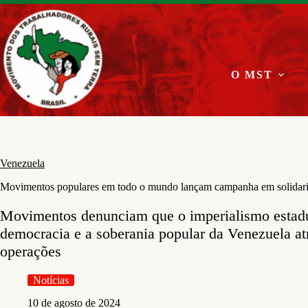
Pular
para
o
conteúdo
O MST
Venezuela
Movimentos populares em todo o mundo lançam campanha em solidari
Movimentos denunciam que o imperialismo estadun
democracia e a soberania popular da Venezuela atr
operações
Notícias
10 de agosto de 2024