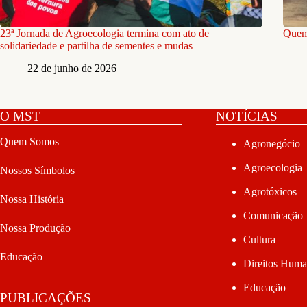
23ª Jornada de Agroecologia termina com ato de
Quem 
solidariedade e partilha de sementes e mudas
22 de junho de 2026
O MST
NOTÍCIAS
Quem Somos
Agronegócio
Agroecologia
Nossos Símbolos
Agrotóxicos
Nossa História
Comunicação
Nossa Produção
Cultura
Educação
Direitos Hum
Educação
PUBLICAÇÕES