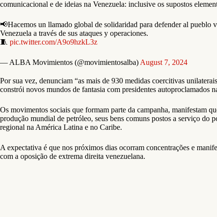
comunicacional e de ideias na Venezuela: inclusive os supostos elementos
📢Hacemos un llamado global de solidaridad para defender al pueblo ve
Venezuela a través de sus ataques y operaciones.
🧵
pic.twitter.com/A9o9hzkL3z
— ALBA Movimientos (@movimientosalba)
August 7, 2024
Por sua vez, denunciam “as mais de 930 medidas coercitivas unilaterais
constrói novos mundos de fantasia com presidentes autoproclamados na
Os movimentos sociais que formam parte da campanha, manifestam que é
produção mundial de petróleo, seus bens comuns postos a serviço do pov
regional na América Latina e no Caribe.
A expectativa é que nos próximos dias ocorram concentrações e manif
com a oposição de extrema direita venezuelana.