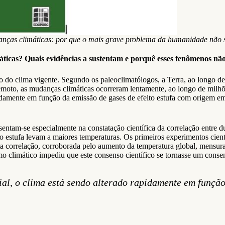
nças climáticas: por que o mais grave problema da humanidade não se
áticas? Quais evidências a sustentam e porquê esses fenômenos não
 do clima vigente. Segundo os paleoclimatólogos, a Terra, ao longo de
moto, as mudanças climáticas ocorreram lentamente, ao longo de milhõe
pidamente em função da emissão de gases de efeito estufa com origem em
entam-se especialmente na constatação científica da correlação entre du
o estufa levam a maiores temperaturas. Os primeiros experimentos cientí
ta correlação, corroborada pelo aumento da temperatura global, mensura
 climático impediu que este consenso científico se tornasse um consen
ial, o clima está sendo alterado rapidamente em função