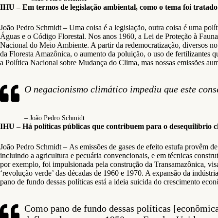
IHU – Em termos de legislação ambiental, como o tema foi tratado
João Pedro Schmidt – Uma coisa é a legislação, outra coisa é uma polít
Águas e o Código Florestal. Nos anos 1960, a Lei de Proteção à Fauna 
Nacional do Meio Ambiente. A partir da redemocratização, diversos novo
da Floresta Amazônica, o aumento da poluição, o uso de fertilizantes
a Política Nacional sobre Mudança do Clima, mas nossas emissões aum
O negacionismo climático impediu que este conse
– João Pedro Schmidt
IHU – Há políticas públicas que contribuem para o desequilíbrio 
João Pedro Schmidt – As emissões de gases de efeito estufa provêm de
incluindo a agricultura e pecuária convencionais, e em técnicas constr
por exemplo, foi impulsionada pela construção da Transamazônica, visan
‘revolução verde’ das décadas de 1960 e 1970. A expansão da indústria
pano de fundo dessas políticas está a ideia suicida do crescimento eco
Como pano de fundo dessas políticas [econômicas