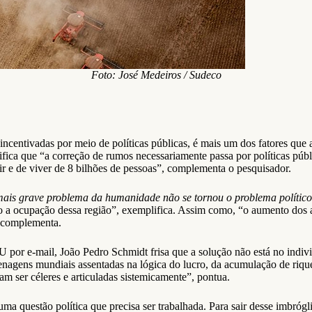
Foto: José Medeiros / Sudeco
centivadas por meio de políticas públicas, é mais um dos fatores que ag
gnifica que “a correção de rumos necessariamente passa por políticas pú
ir e de viver de 8 bilhões de pessoas”, complementa o pesquisador.
mais grave problema da humanidade não se tornou o problema político
a ocupação dessa região”, exemplifica. Assim como, “o aumento dos agr
, complementa.
U por e-mail, João Pedro Schmidt frisa que a solução não está no indiv
engrenagens mundiais assentadas na lógica do lucro, da acumulação de 
m ser céleres e articuladas sistemicamente”, pontua.
uma questão política que precisa ser trabalhada. Para sair desse imbrógl