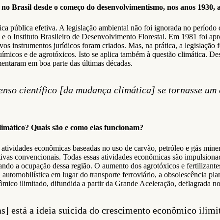
 no Brasil desde o começo do desenvolvimentismo, nos anos 1930, a
ica pública efetiva. A legislação ambiental não foi ignorada no períod
e o Instituto Brasileiro de Desenvolvimento Florestal. Em 1981 foi ap
s instrumentos jurídicos foram criados. Mas, na prática, a legislação f
 químicos e de agrotóxicos. Isto se aplica também à questão climática
entaram em boa parte das últimas décadas.
nso científico [da mudança climática] se tornasse um 
climático? Quais são e como elas funcionam?
 atividades econômicas baseadas no uso de carvão, petróleo e gás min
utivas convencionais. Todas essas atividades econômicas são impulsiona
do a ocupação dessa região. O aumento dos agrotóxicos e fertilizantes 
 automobilística em lugar do transporte ferroviário, a obsolescência p
nômico ilimitado, difundida a partir da Grande Aceleração, deflagrada 
] está a ideia suicida do crescimento econômico ilimit