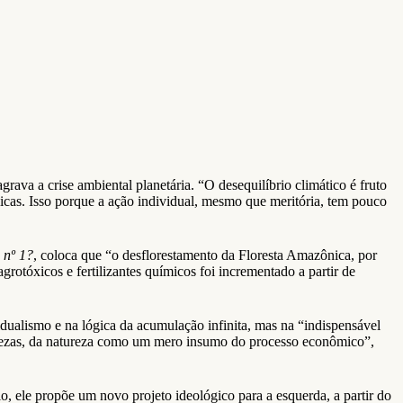
rava a crise ambiental planetária. “O desequilíbrio climático é fruto
blicas. Isso porque a ação individual, mesmo que meritória, tem pouco
 nº 1?
, coloca que “o desflorestamento da Floresta Amazônica, por
otóxicos e fertilizantes químicos foi incrementado a partir de
idualismo e na lógica da acumulação infinita, mas na “indispensável
riquezas, da natureza como um mero insumo do processo econômico”,
io, ele propõe um novo projeto ideológico para a esquerda, a partir do