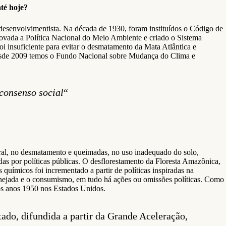
té hoje?
o desenvolvimentista. Na década de 1930, foram instituídos o Código de
rovada a Política Nacional do Meio Ambiente e criado o Sistema
oi insuficiente para evitar o desmatamento da Mata Atlântica e
. Desde 2009 temos o Fundo Nacional sobre Mudança do Clima e
consenso social
“
eral, no desmatamento e queimadas, no uso inadequado do solo,
das por políticas públicas. O desflorestamento da Floresta Amazônica,
químicos foi incrementado a partir de políticas inspiradas na
lanejada e o consumismo, em tudo há ações ou omissões políticas. Como
nos anos 1950 nos Estados Unidos.
ado, difundida a partir da Grande Aceleração,