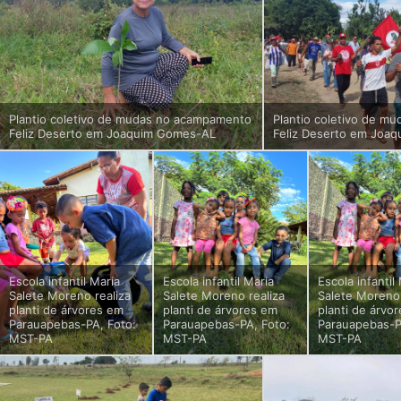
Plantio coletivo de mudas no acampamento
Plantio coletivo de m
Feliz Deserto em Joaquim Gomes-AL
Feliz Deserto em Joa
Escola infantil Maria
Escola infantil Maria
Escola infantil
Salete Moreno realiza
Salete Moreno realiza
Salete Moreno 
planti de árvores em
planti de árvores em
planti de árvo
Parauapebas-PA, Foto:
Parauapebas-PA, Foto:
Parauapebas-P
MST-PA
MST-PA
MST-PA