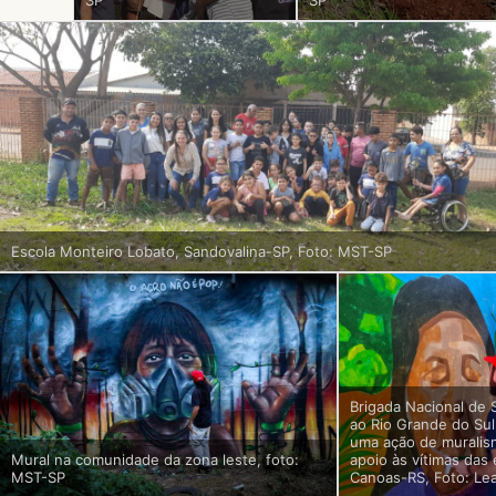
SP
SP
Escola Monteiro Lobato, Sandovalina-SP, Foto: MST-SP
Brigada Nacional de 
ao Rio Grande do Sul
uma ação de muralis
Mural na comunidade da zona leste, foto:
apoio às vítimas da
MST-SP
Canoas-RS, Foto: Lea