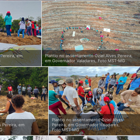
 Pereira, em
Plantio no assentamento Oziel Alves Pereira,
G
em Governador Valadares, Foto:MST-MG
Plantio no assentamento Oziel Alves
s Pereira, em
Pereira, em Governador Valadares,
MG
Foto:MST-MG