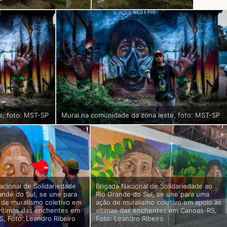
P
SP
e, foto: MST-SP
Mural na comunidade da zona leste, foto: MST-SP
acional de Solidariedade
Brigada Nacional de Solidariedade ao
ande do Sul, se une para
Rio Grande do Sul, se une para uma
de muralismo coletivo em
ação de muralismo coletivo em apoio às
vítimas das enchentes em
vítimas das enchentes em Canoas-RS,
, Foto: Leandro Ribeiro
Foto: Leandro Ribeiro