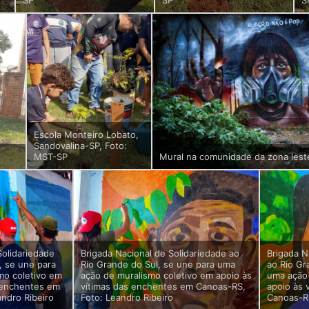
SP
SP
S
Escola Monteiro Lobato,
Sandovalina-SP, Foto:
MST-SP
Mural na comunidade da zona lest
Solidariedade
Brigada Nacional de Solidariedade ao
Brigada N
, se une para
Rio Grande do Sul, se une para uma
ao Rio Gr
mo coletivo em
ação de muralismo coletivo em apoio às
uma ação 
s enchentes em
vítimas das enchentes em Canoas-RS,
apoio às 
ndro Ribeiro
Foto: Leandro Ribeiro
Canoas-RS