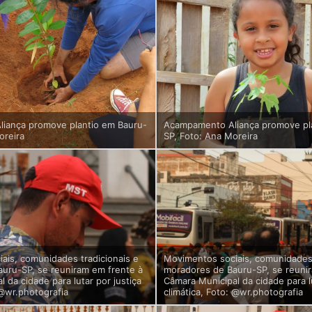
iança promove plantio em Bauru-
Acampamento Aliança promove pl
oreira
SP, Foto: Ana Moreira
ais, comunidades tradicionais e
Movimentos sociais, comunidades 
uru-SP, se reuniram em frente à
moradores de Bauru-SP, se reuni
 da cidade para lutar por justiça
Câmara Municipal da cidade para lu
 @wr.photografia
climática, Foto: @wr.photografia