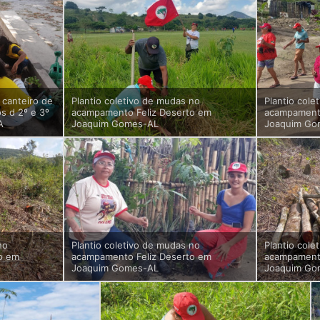
 canteiro de
Plantio coletivo de mudas no
Plantio cole
s d 2º e 3º
acampamento Feliz Deserto em
acampamento
A
Joaquim Gomes-AL
Joaquim Go
no
Plantio coletivo de mudas no
Plantio cole
o em
acampamento Feliz Deserto em
acampamento
Joaquim Gomes-AL
Joaquim Go