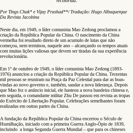
recolorida.
Por Tings Chak* e Vijay Prashad**/ Tradução: Hugo Albuquerque
Da Revista Jacobina
Neste dia, em 1949, o líder comunista Mao Zedong proclamou a
criação da República Popular da China. O nascimento da China
vermelha foi resultado direto de um acumulo de lutas que não
começou, nem terminou, naquele ano – alcançando os tempos atuais
com muitas lições valiosas que devem ser tiradas da sua experiência
revolucionária.
Em 1º de outubro de 1949, o líder comunista Mao Zedong (1893-
1976) anunciou a criação da República Popular da China. Trezentas
mil pessoas se reuniram na Praça da Paz Celestial para dar as boas-
vindas ao novo governo e, também, saudar a nova liderança. Depois
que Mao fez o anúncio inicial, ele hasteou a nova bandeira chinesa e,
em seguida, o comandante militar Zhu De passou em revista as tropas
do Exército de Libertação Popular. Celebrações semelhantes foram
realizadas em outras partes da China.
A fundação da República Popular da China encerrou o Século de
Humilhação, iniciado com a primeira Guerra Anglo-Ópio de 1839,
incluindo a longa Segunda Guerra Mundial – que para os chineses