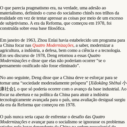
O que parecia pragmatismo era, na verdade, uma adesão ao
materialismo, definindo o curso do socialismo chinês nos trilhos da
realidade em vez de tentar apressar as coisas por meio de um excesso
de subjetivismo. A era da Reforma, que começou em 1978, foi
construída sobre essa base filosófica.
Em janeiro de 1963, Zhou Enlai havia estabelecido um programa para
a China focar nas
Quatro Modernizações
, a saber, modernizar a
agricultura, a indústria, a defesa, bem como a ciência e a tecnologia.
Em seu discurso de 1978, Deng retornou a essas
Quatro
Modernizações
e disse que elas não poderiam ocorrer “se o
pensamento ossificado não fosse eliminado”.
No ano seguinte, Deng disse que a China deve se esforçar para se
tornar uma “sociedade moderadamente próspera” [
Xiǎokāng Shèhuì
小
康社会], o que só poderia ocorrer com o avanço da base industrial. Ao
focar na abertura e na política da China para atrair a indústria
tecnologicamente avançada para o país, uma avaliação desigual surgiu
da era da Reforma que começou em 1978.
O país nunca seria capaz de enfrentar o desafio das
Quatro
Modernizações
e avançar para o socialismo se ignorasse os problemas
criados pelo lugar dependente da China na ordem neocolonial do