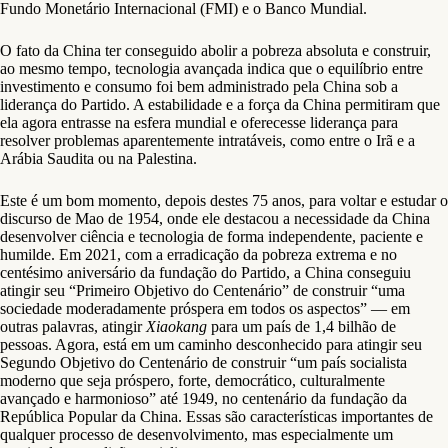
Fundo Monetário Internacional (FMI) e o Banco Mundial.
O fato da China ter conseguido abolir a pobreza absoluta e construir,
ao mesmo tempo, tecnologia avançada indica que o equilíbrio entre
investimento e consumo foi bem administrado pela China sob a
liderança do Partido. A estabilidade e a força da China permitiram que
ela agora entrasse na esfera mundial e oferecesse liderança para
resolver problemas aparentemente intratáveis, como entre o Irã e a
Arábia Saudita ou na Palestina.
Este é um bom momento, depois destes 75 anos, para voltar e estudar o
discurso de Mao de 1954, onde ele destacou a necessidade da China
desenvolver ciência e tecnologia de forma independente, paciente e
humilde. Em 2021, com a erradicação da pobreza extrema e no
centésimo aniversário da fundação do Partido, a China conseguiu
atingir seu “Primeiro Objetivo do Centenário” de construir “uma
sociedade moderadamente próspera em todos os aspectos” — em
outras palavras, atingir
Xiaokang
para um país de 1,4 bilhão de
pessoas. Agora, está em um caminho desconhecido para atingir seu
Segundo Objetivo do Centenário de construir “um país socialista
moderno que seja próspero, forte, democrático, culturalmente
avançado e harmonioso” até 1949, no centenário da fundação da
República Popular da China. Essas são características importantes de
qualquer processo de desenvolvimento, mas especialmente um