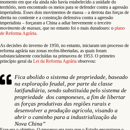
momento em que ela ainda não havia estabelecido a unidade do
território, nem encontrado os meios para se defender contra a agressão
imperialista. Esses dois movimentos de massa – a derrota das forças de
direita no contiente e a construção defensiva contra a agressão
imperialista – forçaram a China a adiar brevemente o
terceiro
movimento de massas
, que no entanto foi o mais duradouro: o
plano
de Reforma Agrária
.
As decisões do inverno de 1950, no entanto, iniciaram um processo de
reforma agrária nas zonas recém-libertadas, as quais foram
substancialmente concluídas na primavera de 1953. O primeiro
princípio geral da
Lei da Reforma Agrária
observou:
Fica abolido o sistema de propriedade, baseado
na exploração feudal, por parte da classe
latifundiária, sendo substituída pelo sistema de
propriedade dos camponeses, a fim de libertar
as forças produtivas das regiões rurais e
desenvolver a produção agrícola, visando a
abrir o caminho para a industrialização da
Nova China”
Esse era o objetivo. O processo era para que o Estado encorajasse o