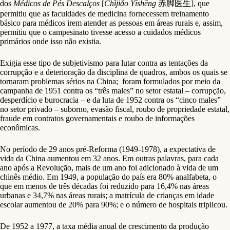
dos
Médicos de Pés Descalços
[
Chìjiǎo Yīshēng
赤脚医生], que
permitiu que as faculdades de medicina fornecessem treinamento
básico para médicos irem atender as pessoas em áreas rurais e, assim,
permitiu que o campesinato tivesse acesso a cuidados médicos
primários onde isso não existia.
Exigia esse tipo de subjetivismo para lutar contra as tentações da
corrupção e a deterioração da disciplina de quadros, ambos os quais se
tornaram problemas sérios na China; foram formulados por meio da
campanha de 1951 contra os “três males” no setor estatal – corrupção,
desperdício e burocracia – e da luta de 1952 contra os “cinco males”
no setor privado – suborno, evasão fiscal, roubo de propriedade estatal,
fraude em contratos governamentais e roubo de informações
econômicas.
No período de 29 anos pré-Reforma (1949-1978), a expectativa de
vida da China aumentou em 32 anos. Em outras palavras, para cada
ano após a Revolução, mais de um ano foi adicionado à vida de um
chinês médio. Em 1949, a população do país era 80% analfabeta, o
que em menos de três décadas foi reduzido para 16,4% nas áreas
urbanas e 34,7% nas áreas rurais; a matrícula de crianças em idade
escolar aumentou de 20% para 90%; e o número de hospitais triplicou.
De 1952 a 1977, a taxa média anual de crescimento da produção