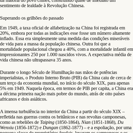
da maioria do povo chinês, construindo quase de imediato um
sentimento de lealdade à Revolução Chinesa.
Superando os grilhões do passado
Em 1949, a taxa oficial de alfabetização na China foi registrada em
20%, embora por todas as indicações esse fosse um número altamente
inflado. Essa era simplesmente uma medida das condições miseráveis ​​
de vida para a massa da população chinesa. Outra foi que a
mortalidade populacional chegou a 40%, com a mortalidade infantil em
impressionantes 250 por 1.000 nascidos vivos. A expectativa média de
vida chinesa não ultrapassava 35 anos.
Durante o longo Século de Humilhação nas mãos de potências
imperialistas, o Produto Interno Bruto (PIB) da China caiu de cerca de
um terço da economia mundial, no início do século XIX, para apenas
5% em 1949. Naquela época, em termos de PIB per capita, a China era
a décima primeira nação mais pobre do mundo, atrás de oito países
africanos e dois asiáticos.
A imensa turbulência no interior da China a partir do século XIX –
refletida nas guerras contra os britânicos e nas revoltas camponesas,
como as rebeliões de
Taiping
(1850-1864),
Nian
(1851-1868),
Du
Wenxiu
(1856-1872) e
Dungan
(1862-1877) – e a espoliação, por uma
pequena classe de proprietários feudais, levaram os camponeses e os