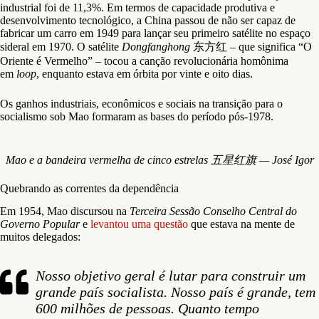
industrial foi de 11,3%. Em termos de capacidade produtiva e
desenvolvimento tecnológico, a China passou de não ser capaz de
fabricar um carro em 1949 para lançar seu primeiro satélite no espaço
sideral em 1970. O satélite
Dongfanghong
东方红 – que significa “O
Oriente é Vermelho” – tocou a canção revolucionária homônima
em
loop
, enquanto estava em órbita por vinte e oito dias.
Os ganhos industriais, econômicos e sociais na transição para o
socialismo sob Mao formaram as bases do período pós-1978.
Mao e a bandeira vermelha de cinco estrelas 五星红旗 — José Igor
Quebrando as correntes da dependência
Em 1954, Mao discursou na
Terceira Sessão Conselho Central do
Governo Popular
e
levantou uma questão
que estava na mente de
muitos delegados:
Nosso objetivo geral é lutar para construir um
grande país socialista. Nosso país é grande, tem
600 milhões de pessoas. Quanto tempo