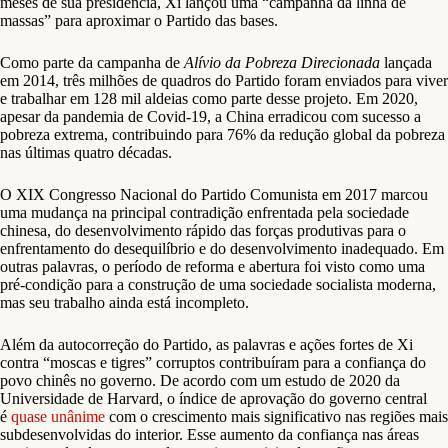
meses de sua presidência, Xi lançou uma “campanha da linha de
massas” para aproximar o Partido das bases.
Como parte da campanha de
Alívio da Pobreza Direcionada
lançada
em 2014, três milhões de quadros do Partido foram enviados para viver
e trabalhar em 128 mil aldeias como parte desse projeto. Em 2020,
apesar da pandemia de Covid-19, a China erradicou com sucesso a
pobreza extrema, contribuindo para 76% da redução global da pobreza
nas últimas quatro décadas.
O XIX Congresso Nacional do Partido Comunista em 2017 marcou
uma mudança na principal contradição enfrentada pela sociedade
chinesa, do desenvolvimento rápido das forças produtivas para o
enfrentamento do desequilíbrio e do desenvolvimento inadequado. Em
outras palavras, o período de reforma e abertura foi visto como uma
pré-condição para a construção de uma sociedade socialista moderna,
mas seu trabalho ainda está incompleto.
Além da autocorreção do Partido, as palavras e ações fortes de Xi
contra “moscas e tigres” corruptos contribuíram para a confiança do
povo chinês no governo. De acordo com um estudo de 2020 da
Universidade de Harvard, o índice de aprovação do governo central
é
quase unânime
com o crescimento mais significativo nas regiões mais
subdesenvolvidas do interior. Esse aumento da confiança nas áreas