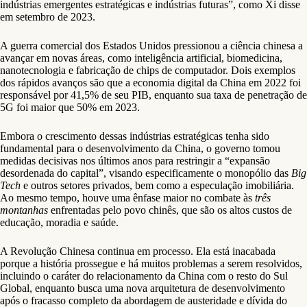
indústrias emergentes estratégicas e indústrias futuras”, como Xi disse
em setembro de 2023.
A guerra comercial dos Estados Unidos pressionou a ciência chinesa a
avançar em novas áreas, como inteligência artificial, biomedicina,
nanotecnologia e fabricação de chips de computador. Dois exemplos
dos rápidos avanços são que a economia digital da China em 2022 foi
responsável por 41,5% de seu PIB, enquanto sua taxa de penetração de
5G foi maior que 50% em 2023.
Embora o crescimento dessas indústrias estratégicas tenha sido
fundamental para o desenvolvimento da China, o governo tomou
medidas decisivas nos últimos anos para restringir a “expansão
desordenada do capital”, visando especificamente o monopólio das
Big
Tech
e outros setores privados, bem como a especulação imobiliária.
Ao mesmo tempo, houve uma ênfase maior no combate às
três
montanhas
enfrentadas pelo povo chinês, que são os altos custos de
educação, moradia e saúde.
A Revolução Chinesa continua em processo. Ela está inacabada
porque a história prossegue e há muitos problemas a serem resolvidos,
incluindo o caráter do relacionamento da China com o resto do Sul
Global, enquanto busca uma nova arquitetura de desenvolvimento
após o fracasso completo da abordagem de austeridade e dívida do