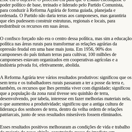
poder político de base, treinado e liderado pelo Partido Comunista,
para conduzir à Reforma Agrária de forma guiada, planejada e
ordenada. O Partido não daria terras aos camponeses, mas garantiria
que eles pudessem construir estruturas, regionais e locais, para
redistribuir os recursos em suas áreas.
O confisco forçado não era o centro dessa política, mas sim a educação
política nas áreas rurais para transformar as relações agrárias da
opressão feudal em uma base mais justa. Em 1956, 90% dos
camponeses do país tinham terras para cultivar, 100 milhões de
camponeses estavam organizados em cooperativas agrícolas e a
indústria privada foi, efetivamente, abolida.
A Reforma Agrária teve vários resultados produtivos: significou que os
sem terra e os trabalhadores rurais passaram a ter a posse da terra e,
também, os recursos que lhes permitia viver com dignidade; significou
que a população da zona rural tivesse seu quinhão de terra,
desenvolvendo, por tabela, interesse em fazer melhorias materiais nela,
o que aumentou a produtividade; significou que a antiga cultura de
liderança dos senhores de terra, dentro da velha ordem de relações
patriarcais, junto de seus resultados miseráveis ​​fossem eliminados.
Esses resultados positivos melhoraram as condições de vida e trabalho