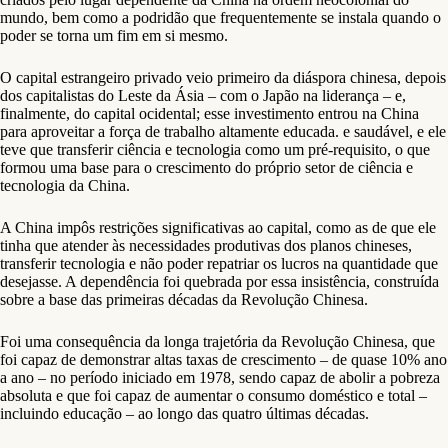
mundo, bem como a podridão que frequentemente se instala quando o
poder se torna um fim em si mesmo.
O capital estrangeiro privado veio primeiro da diáspora chinesa, depois
dos capitalistas do Leste da Ásia – com o Japão na liderança – e,
finalmente, do capital ocidental; esse investimento entrou na China
para aproveitar a força de trabalho altamente educada. e saudável, e ele
teve que transferir ciência e tecnologia como um pré-requisito, o que
formou uma base para o crescimento do próprio setor de ciência e
tecnologia da China.
A China impôs restrições significativas ao capital, como as de que ele
tinha que atender às necessidades produtivas dos planos chineses,
transferir tecnologia e não poder repatriar os lucros na quantidade que
desejasse. A dependência foi quebrada por essa insistência, construída
sobre a base das primeiras décadas da Revolução Chinesa.
Foi uma consequência da longa trajetória da Revolução Chinesa, que
foi capaz de demonstrar altas taxas de crescimento – de quase 10% ano
a ano – no período iniciado em 1978, sendo capaz de abolir a pobreza
absoluta e que foi capaz de aumentar o consumo doméstico e total –
incluindo educação – ao longo das quatro últimas décadas.