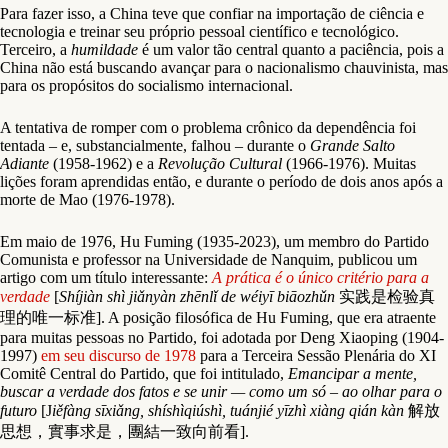
Para fazer isso, a China teve que confiar na importação de ciência e
tecnologia e treinar seu próprio pessoal científico e tecnológico.
Terceiro, a
humildade
é um valor tão central quanto a paciência, pois a
China não está buscando avançar para o nacionalismo chauvinista, mas
para os propósitos do socialismo internacional.
A tentativa de romper com o problema crônico da dependência foi
tentada – e, substancialmente, falhou – durante o
Grande Salto
Adiante
(1958-1962) e a
Revolução Cultural
(1966-1976). Muitas
lições foram aprendidas então, e durante o período de dois anos após a
morte de Mao (1976-1978).
Em maio de 1976, Hu Fuming (1935-2023), um membro do Partido
Comunista e professor na Universidade de Nanquim, publicou um
artigo com um título interessante:
A prática é o único critério para a
verdade
[
Shíjiàn shì jiǎnyàn zhēnlǐ de wéiyī biāozhǔn
实践是检验真
理的唯一标准]. A posição filosófica de Hu Fuming, que era atraente
para muitas pessoas no Partido, foi adotada por Deng Xiaoping (1904-
1997)
em seu discurso de 1978
para a Terceira Sessão Plenária do XI
Comitê Central do Partido, que foi intitulado,
Emancipar a mente,
buscar a verdade dos fatos e se unir — como um só – ao olhar para o
futuro
[J
iěfàng sīxiǎng, shíshìqiúshì, tuánjié yīzhì xiàng qián kàn
解放
思想，實事求是，團結一致向前看].