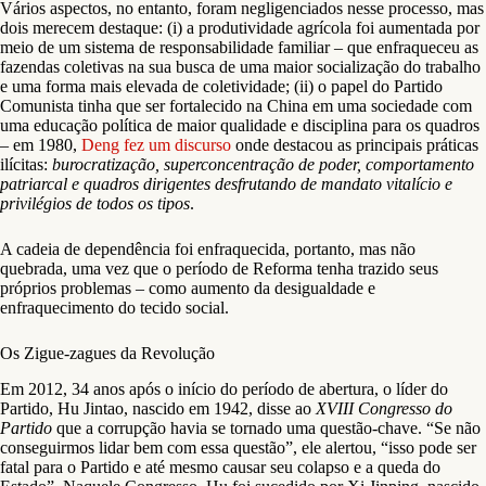
Vários aspectos, no entanto, foram negligenciados nesse processo, mas
dois merecem destaque: (i) a produtividade agrícola foi aumentada por
meio de um sistema de responsabilidade familiar – que enfraqueceu as
fazendas coletivas na sua busca de uma maior socialização do trabalho
e uma forma mais elevada de coletividade; (ii) o papel do Partido
Comunista tinha que ser fortalecido na China em uma sociedade com
uma educação política de maior qualidade e disciplina para os quadros
– em 1980,
Deng fez um discurso
onde destacou as principais práticas
ilícitas:
burocratização, superconcentração de poder, comportamento
patriarcal e quadros dirigentes desfrutando de mandato vitalício e
privilégios de todos os tipos
.
A cadeia de dependência foi enfraquecida, portanto, mas não
quebrada, uma vez que o período de Reforma tenha trazido seus
próprios problemas – como aumento da desigualdade e
enfraquecimento do tecido social.
Os Zigue-zagues da Revolução
Em 2012, 34 anos após o início do período de abertura, o líder do
Partido, Hu Jintao, nascido em 1942, disse ao
XVIII Congresso do
Partido
que a corrupção havia se tornado uma questão-chave. “Se não
conseguirmos lidar bem com essa questão”, ele alertou, “isso pode ser
fatal para o Partido e até mesmo causar seu colapso e a queda do