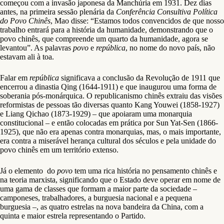
começou com a invasão japonesa da Manchúria em 1931. Dez dias
antes, na primeira sessão plenária da
Conferência Consultiva Política
do Povo Chinês
, Mao disse: “Estamos todos convencidos de que nosso
trabalho entrará para a história da humanidade, demonstrando que o
povo chinês, que compreende um quarto da humanidade, agora se
levantou”. As palavras
povo
e
república
, no nome do novo país, não
estavam ali à toa.
Falar em
república
significava a conclusão da Revolução de 1911 que
encerrou a dinastia Qing (1644-1911) e que inaugurou uma forma de
soberania pós-monárquica. O republicanismo chinês extraiu das visões
reformistas de pessoas tão diversas quanto Kang Youwei (1858-1927)
e Liang Qichao (1873-1929) – que apoiaram uma monarquia
constitucional – e então colocadas em prática por Sun Yat-Sen (1866-
1925), que não era apenas contra monarquias, mas, o mais importante,
era contra a miserável herança cultural dos séculos e pela unidade do
povo chinês em um território extenso.
Já o elemento do
povo
tem uma rica história no pensamento chinês e
na teoria marxista, significando que o Estado deve operar em nome de
uma gama de classes que formam a maior parte da sociedade –
camponeses, trabalhadores, a burguesia nacional e a pequena
burguesia –, as quatro estrelas na nova bandeira da China, com a
quinta e maior estrela representando o Partido.