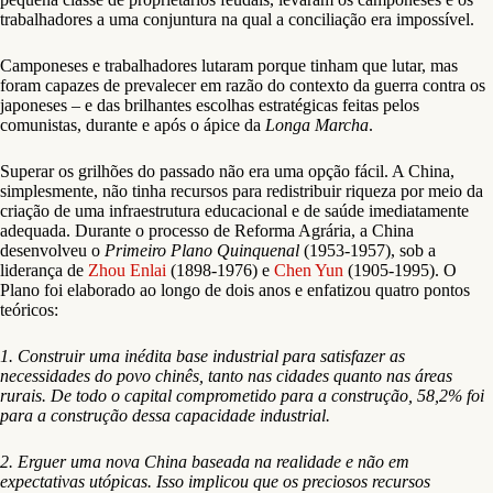
trabalhadores a uma conjuntura na qual a conciliação era impossível.
Camponeses e trabalhadores lutaram porque tinham que lutar, mas
foram capazes de prevalecer em razão do contexto da guerra contra os
japoneses – e das brilhantes escolhas estratégicas feitas pelos
comunistas, durante e após o ápice da
Longa Marcha
.
Superar os grilhões do passado não era uma opção fácil. A China,
simplesmente, não tinha recursos para redistribuir riqueza por meio da
criação de uma infraestrutura educacional e de saúde imediatamente
adequada. Durante o processo de Reforma Agrária, a China
desenvolveu o
Primeiro Plano Quinquenal
(1953-1957), sob a
liderança de
Zhou Enlai
(1898-1976) e
Chen Yun
(1905-1995). O
Plano foi elaborado ao longo de dois anos e enfatizou quatro pontos
teóricos:
1. Construir uma inédita base industrial para satisfazer as
necessidades do povo chinês, tanto nas cidades quanto nas áreas
rurais. De todo o capital comprometido para a construção, 58,2% foi
para a construção dessa capacidade industrial.
2. Erguer uma nova China baseada na realidade e não em
expectativas utópicas. Isso implicou que os preciosos recursos