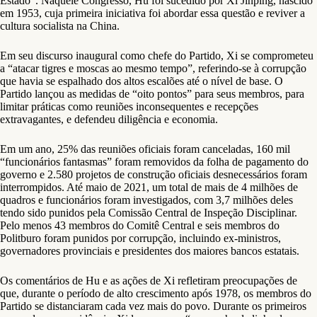
Estado”. Naquele Congresso, Hu foi sucedido por Xi Jinping, nascido
em 1953, cuja primeira iniciativa foi abordar essa questão e reviver a
cultura socialista na China.
Em seu discurso inaugural como chefe do Partido, Xi se comprometeu
a “atacar tigres e moscas ao mesmo tempo”, referindo-se à corrupção
que havia se espalhado dos altos escalões até o nível de base. O
Partido lançou as medidas de “oito pontos” para seus membros, para
limitar práticas como reuniões inconsequentes e recepções
extravagantes, e defendeu diligência e economia.
Em um ano, 25% das reuniões oficiais foram canceladas, 160 mil
“funcionários fantasmas” foram removidos da folha de pagamento do
governo e 2.580 projetos de construção oficiais desnecessários foram
interrompidos. Até maio de 2021, um total de mais de 4 milhões de
quadros e funcionários foram investigados, com 3,7 milhões deles
tendo sido punidos pela Comissão Central de Inspeção Disciplinar.
Pelo menos 43 membros do Comitê Central e seis membros do
Politburo foram punidos por corrupção, incluindo ex-ministros,
governadores provinciais e presidentes dos maiores bancos estatais.
Os comentários de Hu e as ações de Xi refletiram preocupações de
que, durante o período de alto crescimento após 1978, os membros do
Partido se distanciaram cada vez mais do povo. Durante os primeiros