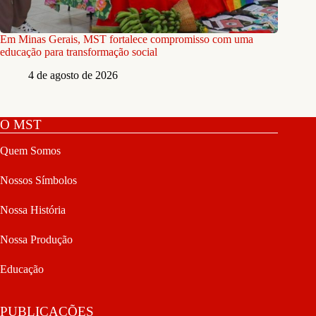
Em Minas Gerais, MST fortalece compromisso com uma
educação para transformação social
4 de agosto de 2026
O MST
Quem Somos
Nossos Símbolos
Nossa História
Nossa Produção
Educação
PUBLICAÇÕES