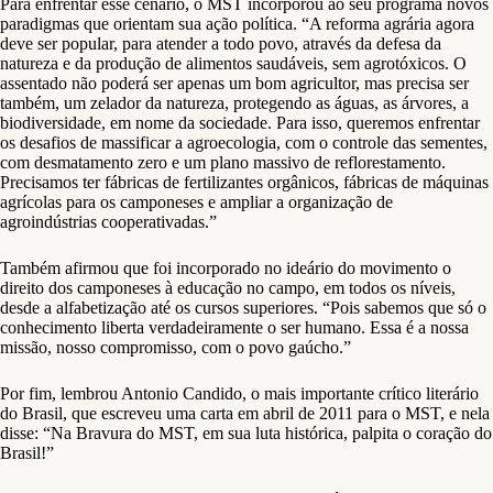
Para enfrentar esse cenário, o MST incorporou ao seu programa novos
paradigmas que orientam sua ação política. “A reforma agrária agora
deve ser popular, para atender a todo povo, através da defesa da
natureza e da produção de alimentos saudáveis, sem agrotóxicos. O
assentado não poderá ser apenas um bom agricultor, mas precisa ser
também, um zelador da natureza, protegendo as águas, as árvores, a
biodiversidade, em nome da sociedade. Para isso, queremos enfrentar
os desafios de massificar a agroecologia, com o controle das sementes,
com desmatamento zero e um plano massivo de reflorestamento.
Precisamos ter fábricas de fertilizantes orgânicos, fábricas de máquinas
agrícolas para os camponeses e ampliar a organização de
agroindústrias cooperativadas.”
Também afirmou que foi incorporado no ideário do movimento o
direito dos camponeses à educação no campo, em todos os níveis,
desde a alfabetização até os cursos superiores. “Pois sabemos que só o
conhecimento liberta verdadeiramente o ser humano. Essa é a nossa
missão, nosso compromisso, com o povo gaúcho.”
Por fim, lembrou Antonio Candido, o mais importante crítico literário
do Brasil, que escreveu uma carta em abril de 2011 para o MST, e nela
disse: “Na Bravura do MST, em sua luta histórica, palpita o coração do
Brasil!”