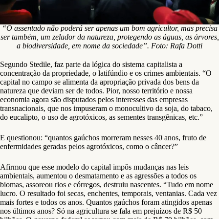
“O assentado não poderá ser apenas um bom agricultor, mas precisa
ser também, um zelador da natureza, protegendo as águas, as árvores,
a biodiversidade, em nome da sociedade”. Foto: Rafa Dotti
Segundo Stedile, faz parte da lógica do sistema capitalista a
concentração da propriedade, o latifúndio e os crimes ambientais. “O
capital no campo se alimenta da apropriação privada dos bens da
natureza que deviam ser de todos. Pior, nosso território e nossa
economia agora são disputados pelos interesses das empresas
transnacionais, que nos impuseram o monocultivo da soja, do tabaco,
do eucalipto, o uso de agrotóxicos, as sementes transgênicas, etc.”
E questionou: “quantos gaúchos morreram nesses 40 anos, fruto de
enfermidades geradas pelos agrotóxicos, como o câncer?”
Afirmou que esse modelo do capital impôs mudanças nas leis
ambientais, aumentou o desmatamento e as agressões a todos os
biomas, assoreou rios e córregos, destruiu nascentes. “Tudo em nome
lucro. O resultado foi secas, enchentes, temporais, ventanias. Cada vez
mais fortes e todos os anos. Quantos gaúchos foram atingidos apenas
nos últimos anos? Só na agricultura se fala em prejuízos de R$ 50