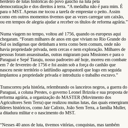
herdeiro de lutas históricas do povo gaúcho na luta pela
democratização e dos direitos à terra. “A medalha não é para mim. É
para o MST. Apenas me tocou a tarefa de emprestar o peito. Assim
como em outros momentos tivemos que as vezes carregar um caixão,
ou em tempos de alegria ajudar a receber os títulos de reforma agrária.”
Numa viagem no tempo, voltou até 1756, quando os europeus aqui
chegaram. “Foram milhares de anos em que viviam no Rio Grande do
Sul os indígenas que detinham a terra como bem comum, onde não
havia propriedade privada, nem cercas e nem exploração. Milhares de
pessoas foram assassinadas, outras migraram para Missiones e para o
Paraguai e Sepé Tiaraju, nosso padroeiro até hoje, morreu em combate
em 7 de fevereiro de 1756 e foi assim sob a força do canhão que
nasceu neste território o latifúndio agropastoril que logo em seguida
implantou a propriedade privada e introduziu o trabalho escravo.”
Transcorreu pela história, relembrando os lanceiros negros, a guerra do
Paraguai, a coluna Prestes, o governo Leonel Brizola e sua proposta de
reforma agrária, a organização do MASTER (Movimento dos
Agricultores Sem Terra) que realizou muitas lutas, das quais emergiram
líderes históricos, como Jair Calixto, João Sem Terra, a família Muller,
a ditadura militar e o nascimento do MST.
“Nesses 40 anos de luta, tivemos vitórias, conquistas, mas também