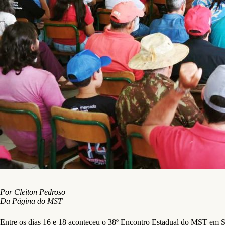
Por Cleiton Pedroso
Da Página do MST
Entre os dias 16 e 18 aconteceu o 38º Encontro Estadual do MST em S