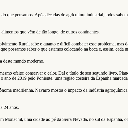
do que pensamos. Após décadas de agricultura industrial, todos sabe
limentos que vêm de tão longe, de outros continentes.
vimento Rural, sabe o quanto é difícil combater esse problema, mas d
 que possamos saber o que estamos colocando na boca e, assim, cada u
eita deste mundo moderno.
smo efeito: conservar o calor. Daí o título de seu segundo livro, Plan
e o ano de 2019 pelo Poniente, uma região costeira da Espanha marcada p
grônoma madrilenha, Navarro mostra o impacto da indústria agroquímic
há 24 anos.
m Monachil, uma cidade ao pé da Serra Nevada, no sul da Espanha, on