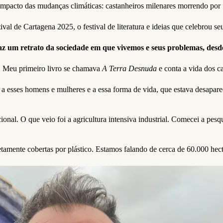
impacto das mudanças climáticas: castanheiros milenares morrendo por f
e Cartagena 2025, o festival de literatura e ideias que celebrou seus
faz um retrato da sociedade em que vivemos e seus problemas, desde 
r. Meu primeiro livro se chamava
A Terra Desnuda
e conta a vida dos c
esses homens e mulheres e a essa forma de vida, que estava desaparec
cional. O que veio foi a agricultura intensiva industrial. Comecei a pesq
etamente cobertas por plástico. Estamos falando de cerca de 60.000 he