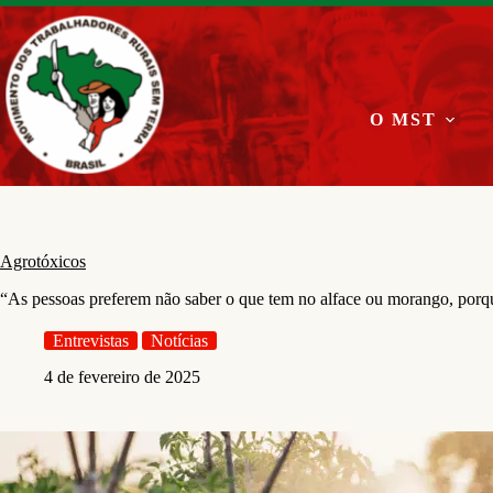
Pular
para
o
conteúdo
O MST
Agrotóxicos
“As pessoas preferem não saber o que tem no alface ou morango, por
Entrevistas
Notícias
4 de fevereiro de 2025