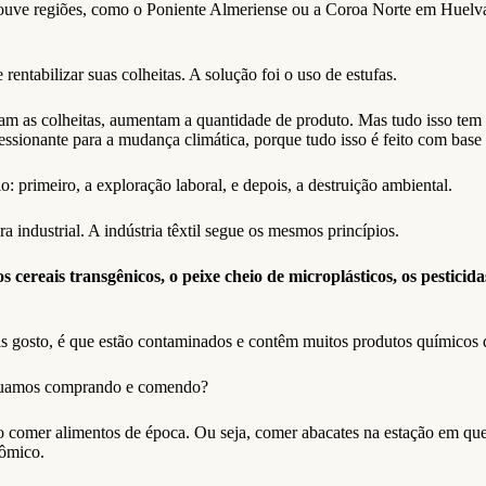
 houve regiões, como o Poniente Almeriense ou a Coroa Norte em Huelv
entabilizar suas colheitas. A solução foi o uso de estufas.
am as colheitas, aumentam a quantidade de produto. Mas tudo isso tem 
essionante para a mudança climática, porque tudo isso é feito com base
primeiro, a exploração laboral, e depois, a destruição ambiental.
a industrial. A indústria têxtil segue os mesmos princípios.
ereais transgênicos, o peixe cheio de microplásticos, os pestici
s gosto, é que estão contaminados e contêm muitos produtos químicos 
tinuamos comprando e comendo?
omo comer alimentos de época. Ou seja, comer abacates na estação em q
nômico.