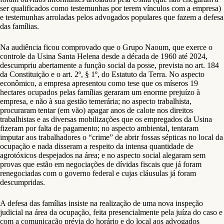
ser qualificados como testemunhas por terem vínculos com a empresa)
e testemunhas arroladas pelos advogados populares que fazem a defesa
das famílias.
Na audiência ficou comprovado que o Grupo Naoum, que exerce o
controle da Usina Santa Helena desde a década de 1960 até 2024,
descumpriu abertamente a função social da posse, prevista no art. 184
da Constituição e o art. 2º, § 1º, do Estatuto da Terra. No aspecto
econômico, a empresa apresentou como tese que os míseros 19
hectares ocupados pelas famílias geraram um enorme prejuízo à
empresa, e não à sua gestão temerária; no aspecto trabalhista,
procuraram tentar (em vão) apagar anos de calote nos direitos
trabalhistas e as diversas mobilizações que os empregados da Usina
fizeram por falta de pagamento; no aspecto ambiental, tentaram
imputar aos trabalhadores o “crime” de abrir fossas sépticas no local da
ocupação e nada disseram a respeito da intensa quantidade de
agrotóxicos despejados na área; e no aspecto social alegaram sem
provas que estão em negociações de dívidas fiscais que já foram
renegociadas com o governo federal e cujas cláusulas já foram
descumpridas.
A defesa das famílias insiste na realização de uma nova inspeção
judicial na área da ocupação, feita presencialmente pela juíza do caso e
com a comunicação prévia do horário e do local aos advogados