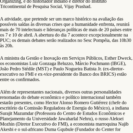
Organizing, e do historiador indiano e diretor do Instituto
Tricontinental de Pesquisa Social, Vijay Prashad.
A atividade, que pretende ser um marco histórico na avaliação das
possíveis saídas às diversas crises que a humanidade enfrenta, reunirá
mais de 70 intelectuais e lideranças políticas de mais de 20 países entre
os 7 e 10 de abril. A abertura do dia 7 acontece excepcionalmente na
PUC; os demais debates serão realizados no Sesc Pompéia, das 10h30
às 20h.
A ministra da Gestão e Inovação em Serviços Públicos, Esther Dweck,
os economistas Luiz Gonzaga Beluzzo, Márcio Pochmann (IBGE),
João Pedro Stédile (MST) e Paulo Nogueira Batista Jr. (ex-diretor-
executivo no FMI e ex-vice-presidente do Banco dos BRICS) estão
entre os confirmados.
Além de representantes nacionais, diversos outras personalidades
renomadas do debate econômico e político internacional também
estarão presentes, como Hector Alonso Romero Gutiérrez (chefe do
escritório da Comissão Reguladora de Energia do México), a indiana
Surajit Mazumdar (Professora do Centro de Estudos Econômicos e
Planejamento da Universidade Jawaharlal Nehru), o russo Aleksei
Mozhin (Diretor Executivo do FMI), a economista marroquina Najib
Akesbi e o sul-africano Duma Gqubule (Fundador do Center for