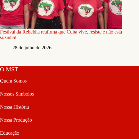
Festival da Rebeldia reafirma que Cuba vive, resiste e não está
sozinha!
28 de julho de 2026
O MST
Quem Somos
Nossos Símbolos
Nossa História
Nossa Produção
Educação