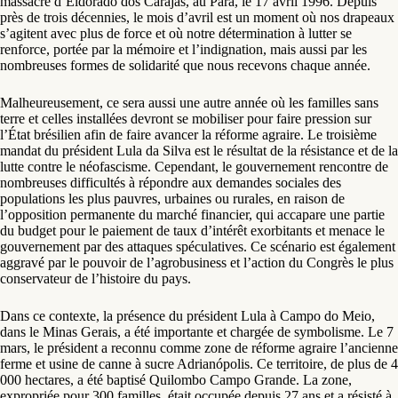
massacre d’Eldorado dos Carajás, au Pará, le 17 avril 1996. Depuis
près de trois décennies, le mois d’avril est un moment où nos drapeaux
s’agitent avec plus de force et où notre détermination à lutter se
renforce, portée par la mémoire et l’indignation, mais aussi par les
nombreuses formes de solidarité que nous recevons chaque année.
Malheureusement, ce sera aussi une autre année où les familles sans
terre et celles installées devront se mobiliser pour faire pression sur
l’État brésilien afin de faire avancer la réforme agraire. Le troisième
mandat du président Lula da Silva est le résultat de la résistance et de la
lutte contre le néofascisme. Cependant, le gouvernement rencontre de
nombreuses difficultés à répondre aux demandes sociales des
populations les plus pauvres, urbaines ou rurales, en raison de
l’opposition permanente du marché financier, qui accapare une partie
du budget pour le paiement de taux d’intérêt exorbitants et menace le
gouvernement par des attaques spéculatives. Ce scénario est également
aggravé par le pouvoir de l’agrobusiness et l’action du Congrès le plus
conservateur de l’histoire du pays.
Dans ce contexte, la présence du président Lula à Campo do Meio,
dans le Minas Gerais, a été importante et chargée de symbolisme. Le 7
mars, le président a reconnu comme zone de réforme agraire l’ancienne
ferme et usine de canne à sucre Adrianópolis. Ce territoire, de plus de 4
000 hectares, a été baptisé Quilombo Campo Grande. La zone,
expropriée pour 300 familles, était occupée depuis 27 ans et a résisté à