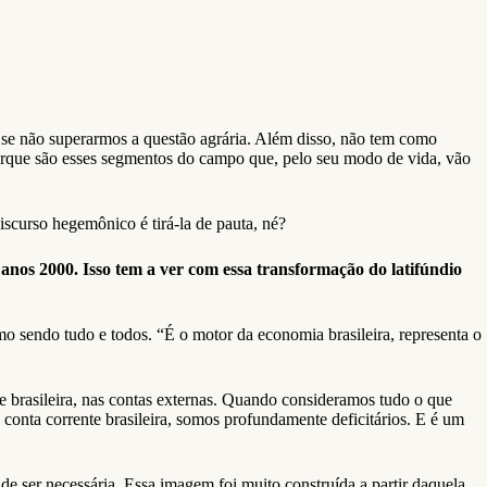
 se não superarmos a questão agrária. Além disso, não tem como
, porque são esses segmentos do campo que, pelo seu modo de vida, vão
scurso hegemônico é tirá-la de pauta, né?
anos 2000. Isso tem a ver com essa transformação do latifúndio
o sendo tudo e todos. “É o motor da economia brasileira, representa o
e brasileira, nas contas externas. Quando consideramos tudo o que
 a conta corrente brasileira, somos profundamente deficitários. E é um
 de ser necessária. Essa imagem foi muito construída a partir daquela