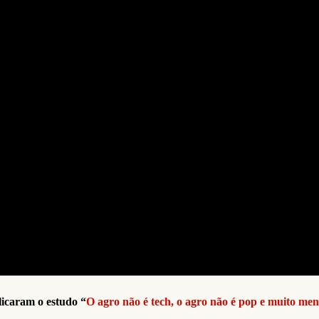
licaram o estudo “
O agro não é tech, o agro não é pop e muito me