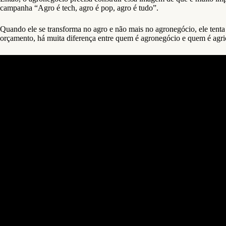
campanha “Agro é tech, agro é pop, agro é tudo”.
Quando ele se transforma no agro e não mais no agronegócio, ele tenta a
orçamento, há muita diferença entre quem é agronegócio e quem é agricu