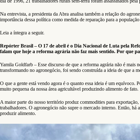
dia de 1996, 21 trabalhadores rurais sem-terra foram assassinados pela p
Na entrevista, a presidenta da Abra analisa também a relação do agrone
importância dessa política como medida de reparação para a população
Leia a íntegra a seguir.
Repórter Brasil – O 17 de abril é o Dia Nacional de Luta pela Ref
falam que hoje a reforma agrária não faz mais sentido. Por que pa
Yamila Goldfarb – Esse discurso de que a reforma agrária não é mais n
transformando no agronegócio, foi sendo construída a ideia de que a mod
O que a gente está vendo agora é o quanto essa ideia é um equívoco. 
muito pequena da nossa área agricultável produzindo alimento de fato.
A maior parte do nosso território produz commodities para exportação,
trabalhadores. O agronegócio não supre o mercado interno. Então, há ai
produzir alimento.