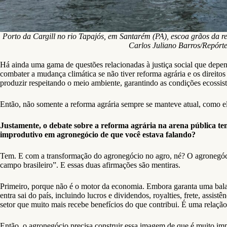
Porto da Cargill no rio Tapajós, em Santarém (PA), escoa grãos da r
Carlos Juliano Barros/Repórte
Há ainda uma gama de questões relacionadas à justiça social que depe
combater a mudança climática se não tiver reforma agrária e os direito
produzir respeitando o meio ambiente, garantindo as condições ecossistê
Então, não somente a reforma agrária sempre se manteve atual, como el
Justamente, o debate sobre a reforma agrária na arena pública tem
improdutivo em agronegócio de que você estava falando?
Tem. E com a transformação do agronegócio no agro, né? O agronegócio 
campo brasileiro”. E essas duas afirmações são mentiras.
Primeiro, porque não é o motor da economia. Embora garanta uma balanç
entra sai do país, incluindo lucros e dividendos, royalties, frete, assi
setor que muito mais recebe benefícios do que contribui. É uma relação 
Então, o agronegócio precisa construir essa imagem de que é muito import