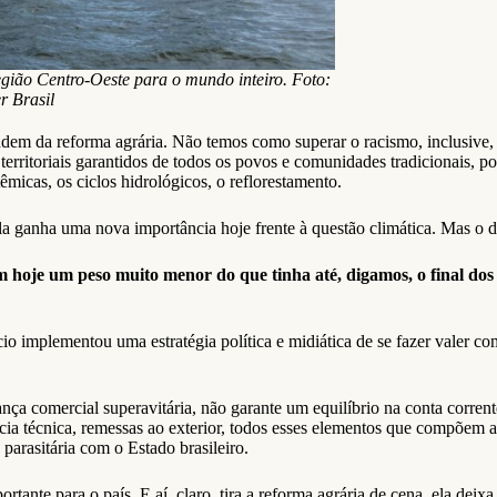
egião Centro-Oeste para o mundo inteiro. Foto:
r Brasil
ndem da reforma agrária. Não temos como superar o racismo, inclusive,
s territoriais garantidos de todos os povos e comunidades tradicionais
micas, os ciclos hidrológicos, o reflorestamento.
a ganha uma nova importância hoje frente à questão climática. Mas o di
 hoje um peso muito menor do que tinha até, digamos, o final dos 
implementou uma estratégia política e midiática de se fazer valer com
a comercial superavitária, não garante um equilíbrio na conta corrent
stência técnica, remessas ao exterior, todos esses elementos que compõem
parasitária com o Estado brasileiro.
ante para o país. E aí, claro, tira a reforma agrária de cena, ela deixa