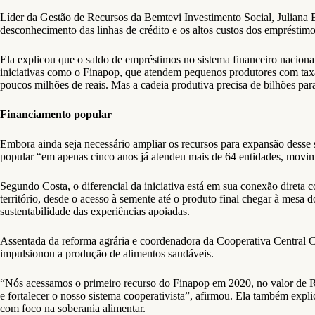
Líder da Gestão de Recursos da Bemtevi Investimento Social, Juliana Br
desconhecimento das linhas de crédito e os altos custos dos empréstimos 
Ela explicou que o saldo de empréstimos no sistema financeiro naciona
iniciativas como o Finapop, que atendem pequenos produtores com taxas
poucos milhões de reais. Mas a cadeia produtiva precisa de bilhões para
Financiamento popular
Embora ainda seja necessário ampliar os recursos para expansão desse s
popular “em apenas cinco anos já atendeu mais de 64 entidades, movi
Segundo Costa, o diferencial da iniciativa está em sua conexão direta c
território, desde o acesso à semente até o produto final chegar à mes
sustentabilidade das experiências apoiadas.
Assentada da reforma agrária e coordenadora da Cooperativa Central C
impulsionou a produção de alimentos saudáveis.
“Nós acessamos o primeiro recurso do Finapop em 2020, no valor de R$
e fortalecer o nosso sistema cooperativista”, afirmou. Ela também expli
com foco na soberania alimentar.