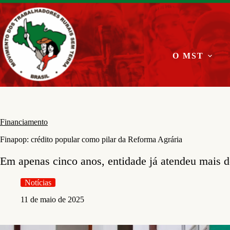
Pular
para
o
conteúdo
O MST
Financiamento
Finapop: crédito popular como pilar da Reforma Agrária
Em apenas cinco anos, entidade já atendeu mais d
Notícias
11 de maio de 2025