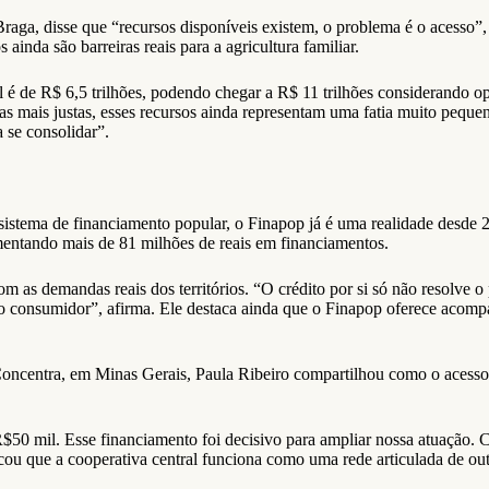
aga, disse que “recursos disponíveis existem, o problema é o acesso”, 
ainda são barreiras reais para a agricultura familiar.
l é de R$ 6,5 trilhões, podendo chegar a R$ 11 trilhões considerando o
 mais justas, esses recursos ainda representam uma fatia muito pequen
 se consolidar”.
istema de financiamento popular, o Finapop já é uma realidade desde 202
mentando mais de 81 milhões de reais em financiamentos.
om as demandas reais dos territórios. “O crédito por si só não resolve 
a do consumidor”, afirma. Ele destaca ainda que o Finapop oferece acom
oncentra, em Minas Gerais, Paula Ribeiro compartilhou como o acesso 
50 mil. Esse financiamento foi decisivo para ampliar nossa atuação. 
cou que a cooperativa central funciona como uma rede articulada de outr