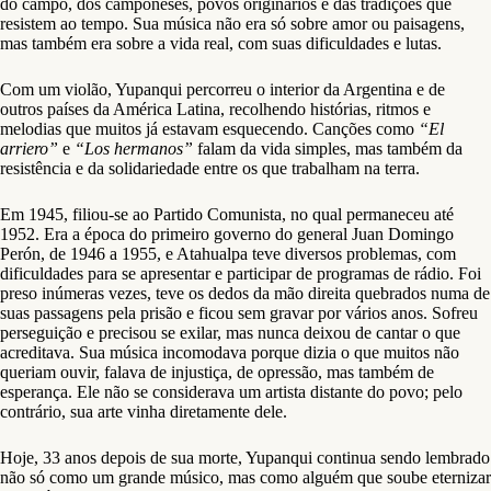
do campo, dos camponeses, povos originários e das tradições que
resistem ao tempo. Sua música não era só sobre amor ou paisagens,
mas também era sobre a vida real, com suas dificuldades e lutas.
Com um violão, Yupanqui percorreu o interior da Argentina e de
outros países da América Latina, recolhendo histórias, ritmos e
melodias que muitos já estavam esquecendo. Canções como
“El
arriero”
e
“Los hermanos”
falam da vida simples, mas também da
resistência e da solidariedade entre os que trabalham na terra.
Em 1945, filiou-se ao Partido Comunista, no qual permaneceu até
1952. Era a época do primeiro governo do general Juan Domingo
Perón, de 1946 a 1955, e Atahualpa teve diversos problemas, com
dificuldades para se apresentar e participar de programas de rádio. Foi
preso inúmeras vezes, teve os dedos da mão direita quebrados numa de
suas passagens pela prisão e ficou sem gravar por vários anos. Sofreu
perseguição e precisou se exilar, mas nunca deixou de cantar o que
acreditava. Sua música incomodava porque dizia o que muitos não
queriam ouvir, falava de injustiça, de opressão, mas também de
esperança. Ele não se considerava um artista distante do povo; pelo
contrário, sua arte vinha diretamente dele.
Hoje, 33 anos depois de sua morte, Yupanqui continua sendo lembrado
não só como um grande músico, mas como alguém que soube eternizar