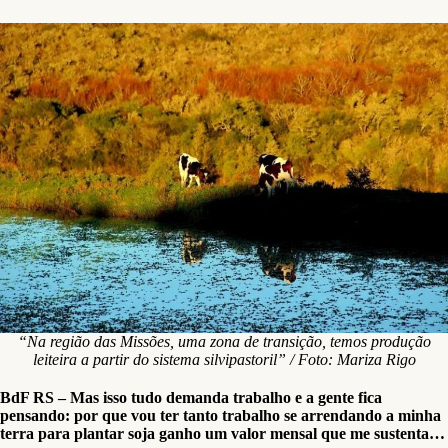
“Na região das Missões, uma zona de transição, temos produção
leiteira a partir do sistema silvipastoril” / Foto: Mariza Rigo
BdF RS – Mas isso tudo demanda trabalho e a gente fica
pensando: por que vou ter tanto trabalho se arrendando a minha
terra para plantar soja ganho um valor mensal que me sustenta…