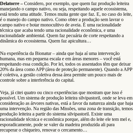
Delatorre –
Considero, por exemplo, que quem faz produção leiteira
manejando o campo nativo, ou seja, respeitando aquele ecossistema,
está tendo uma atitude. Temos muita gente que faz. E, no caso do leite,
é o manejo do campo nativo. Como obter a produção sem lavrar o
campo nativo e botar monocultivo de aveia. É uma racionalidade
técnica que acaba tendo uma racionalidade econômica, e uma
racionalidade ambiental. Quem faz pecuária de corte respeitando a
dinâmica do ecossistema. Quem faz apicultura…
Na experiência da Bionatur – ainda que haja aí uma intervenção
humana, mas em pequena escala e em áreas menores – você está
respeitando essa condição. Por lei, todos os assentados têm que deixar
20% da área como APP (área de proteção permanente). Quando a APP
é coletiva, a gestão coletiva dessa área permite um pouco mais de
controle sobre a interferência do capital.
Veja, já citei quatro ou cinco experiências que mostram que isso é
possível. Um sistema de produção leiteira silvipastoril, onde se leva em
consideração as árvores nativas, está a favor da natureza ainda que haja
uma intervenção. Na região das Missões, uma zona de transição, temos
produção leiteira a partir do sistema silvipastoril. Existe uma
racionalidade técnica e econômica porque, além do leite ele tem mel e,
esporadicamente, pode se valer da madeira produzida ali para
recuperar o chiqueiro, renovar o cercamento…