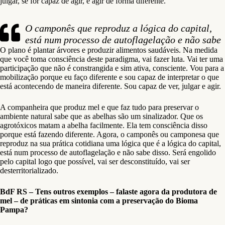
julgar, se for capaz de agir, e agir de forma diferente.
O camponês que reproduz a lógica do capital,
está num processo de autoflagelação e não sabe
O plano é plantar árvores e produzir alimentos saudáveis. Na medida
que você toma consciência deste paradigma, vai fazer luta. Vai ter uma
participação que não é constrangida e sim ativa, consciente. Vou para a
mobilização porque eu faço diferente e sou capaz de interpretar o que
está acontecendo de maneira diferente. Sou capaz de ver, julgar e agir.
A companheira que produz mel e que faz tudo para preservar o
ambiente natural sabe que as abelhas são um sinalizador. Que os
agrotóxicos matam a abelha facilmente. Ela tem consciência disso
porque está fazendo diferente. Agora, o camponês ou camponesa que
reproduz na sua prática cotidiana uma lógica que é a lógica do capital,
está num processo de autoflagelação e não sabe disso. Será engolido
pelo capital logo que possível, vai ser desconstituído, vai ser
desterritorializado.
BdF RS – Tens outros exemplos – falaste agora da produtora de
mel – de práticas em sintonia com a preservação do Bioma
Pampa?