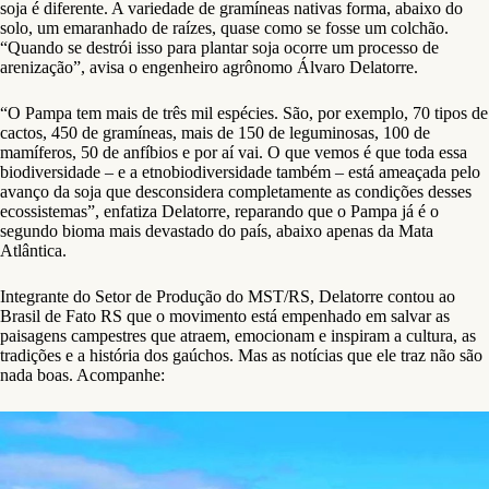
soja é diferente. A variedade de gramíneas nativas forma, abaixo do
solo, um emaranhado de raízes, quase como se fosse um colchão.
“Quando se destrói isso para plantar soja ocorre um processo de
arenização”, avisa o engenheiro agrônomo Álvaro Delatorre.
“O Pampa tem mais de três mil espécies. São, por exemplo, 70 tipos de
cactos, 450 de gramíneas, mais de 150 de leguminosas, 100 de
mamíferos, 50 de anfíbios e por aí vai. O que vemos é que toda essa
biodiversidade – e a etnobiodiversidade também – está ameaçada pelo
avanço da soja que desconsidera completamente as condições desses
ecossistemas”, enfatiza Delatorre, reparando que o Pampa já é o
segundo bioma mais devastado do país, abaixo apenas da Mata
Atlântica.
Integrante do Setor de Produção do MST/RS, Delatorre contou ao
Brasil de Fato RS que o movimento está empenhado em salvar as
paisagens campestres que atraem, emocionam e inspiram a cultura, as
tradições e a história dos gaúchos. Mas as notícias que ele traz não são
nada boas. Acompanhe: