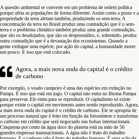
A questão ambiental se converte em um problema de ordem política
porque afeta as populações de forma diferente. Assim como a posse e a
propriedade da terra afetam também, produzindo os sem-terra. A
concentração da terra no Brasil produz uma contradição que é o sem-
terra e o problema climático também produz uma grande contradição,
que são os desalojados, que são os despossuídos, e, sobretudo, produz
outra contradição que é a devastação dos ecossistemas. Quando a
gente extingue uma espécie, por ação do capital, a humanidade morre
um pouco. E isso que está colocado.
Agora, a mais nova onda do capital é o crédito
de carbono
Por exemplo, o veado campeiro é uma das espécies em extinção no
Pampa. É isso que está em jogo. O capital não entra no Bioma Pampa
para preservar. Ele entra para se reproduzir. O capitalismo só existe
porque existe o capital em movimento antes sendo reproduzido. Agora,
a mais nova onda do capital é o crédito de carbono. Ele se apropria de
um processo natural que é feito em função da fotossíntese e transforma
o carbono em crédito que será negociado nas bolsas internacionais.
Cinquenta por cento da água doce do planeta está na mão de 50
grandes empresas transnacionais. A água não é fruto do trabalho
humano. E o carbono não é fruto do trabalho humano. É uma ação da