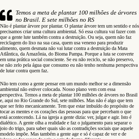
Temos a meta de plantar 100 milhões de árvores
no Brasil. E sete milhões no RS
Não é plantar árvore por plantar. O plantar árvore tem um sentido e nós
precisamos criar uma cultura ambiental. Só essa cultura vai fazer com
que a gente lute também contra a destruição. Ou seja, quem não faz
reciclagem do lixo na sua casa, quem usa veneno para produzir
alimento, quem desmata não vai lutar contra a destruição da Mata
Atlântica, da Amazônia, do Bioma Pampa. Porque a luta se converte
em uma prática social consciente. Se eu não reciclo, se não preservo,
se não zelo pela água que consumo eu não tenho nenhuma perspectiva
de lutar contra quem faz.
Não tem como a gente pensar em um mundo melhor se a dimensão
ambiental não estiver colocada. Nosso plano vem com essa
perspectiva. Temos a meta de plantar 100 milhões de árvores no Brasil
e, aqui no Rio Grande do Sul, sete milhões. Mas não é algo que tem
que ser feito mecanicamente. Tem que estar imbuído do propósito de
tocar as mentes e os corações das pessoas para que percebam o que
está acontecendo. Lá na igreja a gente dizia: ver, julgar e agir. Isto é
dialético. A gente olha a realidade e faz o julgamento para separar o
joio do trigo, para saber quais são as contradições sociais que aquele
modelo impõe. Mas também a gente age e só é capaz de ver e de