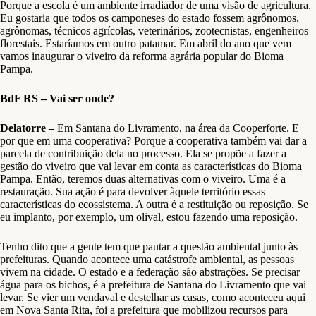
Porque a escola é um ambiente irradiador de uma visão de agricultura.
Eu gostaria que todos os camponeses do estado fossem agrônomos,
agrônomas, técnicos agrícolas, veterinários, zootecnistas, engenheiros
florestais. Estaríamos em outro patamar. Em abril do ano que vem
vamos inaugurar o viveiro da reforma agrária popular do Bioma
Pampa.
BdF RS – Vai ser onde?
Delatorre –
Em Santana do Livramento, na área da Cooperforte. E
por que em uma cooperativa? Porque a cooperativa também vai dar a
parcela de contribuição dela no processo. Ela se propõe a fazer a
gestão do viveiro que vai levar em conta as características do Bioma
Pampa. Então, teremos duas alternativas com o viveiro. Uma é a
restauração. Sua ação é para devolver àquele território essas
características do ecossistema. A outra é a restituição ou reposição. Se
eu implanto, por exemplo, um olival, estou fazendo uma reposição.
Tenho dito que a gente tem que pautar a questão ambiental junto às
prefeituras. Quando acontece uma catástrofe ambiental, as pessoas
vivem na cidade. O estado e a federação são abstrações. Se precisar
água para os bichos, é a prefeitura de Santana do Livramento que vai
levar. Se vier um vendaval e destelhar as casas, como aconteceu aqui
em Nova Santa Rita, foi a prefeitura que mobilizou recursos para