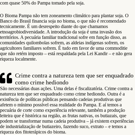
com quase 50% do Pampa tomado pela soja.
O Bioma Pampa não tem zoneamento climático para plantar soja. O
Banco do Brasil financia soja no bioma, o que não é recomendado
tecnicamente. É um desrespeito diante do que chamamos
etnoagrobiodiversidade. A introdução da soja é uma invasão dos
territórios. A pecuária familiar tradicional sofre em função disso, as
comunidades quilombolas sofrem, as aldeias indígenas sofrem, os
agricultores familiares sofrem. É tudo em favor de uma commoditie
que não retém imposto – está respaldada pela Lei Kandir – e não gera
riqueza localmente.
Crime contra a natureza tem que ser enquadrado
como crime hediondo
São necessárias duas ações. Uma delas é fiscalizatória. Crime contra a
natureza tem que ser enquadrado como crime hediondo. Outra é a
existência de políticas públicas pensando cadeias produtivas que
afetem o mínimo possível essa realidade do Pampa. E aí temos a
pecuária de corte como experiência relevante, também a produção
leiteira que é histórica na região, as frutas nativas, os butiazais, que
podem se transformar numa cadeia produtiva – já existem experiências
de industrialização de butiazeiro, fazendo suco, extrato – e temos a
riqueza dos fitoterápicos do bioma.