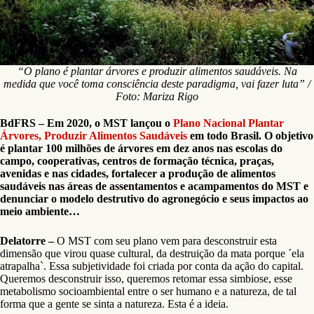
“O plano é plantar árvores e produzir alimentos saudáveis. Na
medida que você toma consciência deste paradigma, vai fazer luta” /
Foto: Mariza Rigo
BdFRS – Em 2020, o MST lançou o
Plano Nacional Plantar
Árvores, Produzir Alimentos Saudáveis
em todo Brasil. O objetivo
é plantar 100 milhões de árvores em dez anos nas escolas do
campo, cooperativas, centros de formação técnica, praças,
avenidas e nas cidades, fortalecer a produção de alimentos
saudáveis nas áreas de assentamentos e acampamentos do MST e
denunciar o modelo destrutivo do agronegócio e seus impactos ao
meio ambiente…
Delatorre –
O MST com seu plano vem para desconstruir esta
dimensão que virou quase cultural, da destruição da mata porque ´ela
atrapalha`. Essa subjetividade foi criada por conta da ação do capital.
Queremos desconstruir isso, queremos retomar essa simbiose, esse
metabolismo socioambiental entre o ser humano e a natureza, de tal
forma que a gente se sinta a natureza. Esta é a ideia.