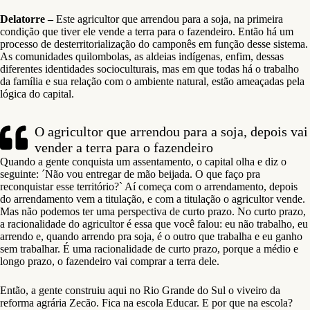
Delatorre –
Este agricultor que arrendou para a soja, na primeira
condição que tiver ele vende a terra para o fazendeiro. Então há um
processo de desterritorialização do camponês em função desse sistema.
As comunidades quilombolas, as aldeias indígenas, enfim, dessas
diferentes identidades socioculturais, mas em que todas há o trabalho
da família e sua relação com o ambiente natural, estão ameaçadas pela
lógica do capital.
O agricultor que arrendou para a soja, depois vai
vender a terra para o fazendeiro
Quando a gente conquista um assentamento, o capital olha e diz o
seguinte: ´Não vou entregar de mão beijada. O que faço pra
reconquistar esse território?` Aí começa com o arrendamento, depois
do arrendamento vem a titulação, e com a titulação o agricultor vende.
Mas não podemos ter uma perspectiva de curto prazo. No curto prazo,
a racionalidade do agricultor é essa que você falou: eu não trabalho, eu
arrendo e, quando arrendo pra soja, é o outro que trabalha e eu ganho
sem trabalhar. É uma racionalidade de curto prazo, porque a médio e
longo prazo, o fazendeiro vai comprar a terra dele.
Então, a gente construiu aqui no Rio Grande do Sul o viveiro da
reforma agrária Zecão. Fica na escola Educar. E por que na escola?