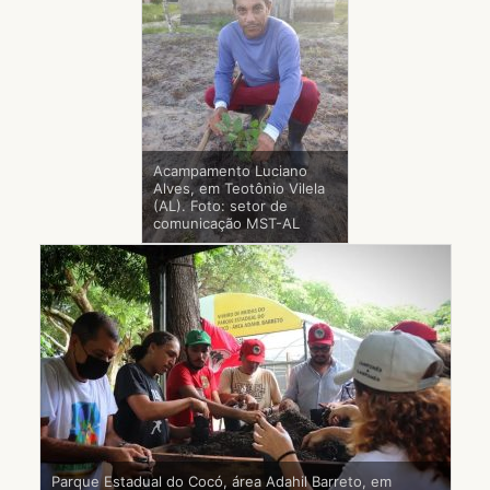
Acampamento Luciano
Alves, em Teotônio Vilela
(AL). Foto: setor de
comunicação MST-AL
Parque Estadual do Cocó, área Adahil Barreto, em