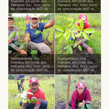
Guevara, em União dos
Guevara, em União dos
Palmares (AL). Foto: setor
Palmares (AL). Foto: setor
de comunicação MST-AL
de comunicação MST-AL
Acampamento Che
Acampamento Che
Guevara, em União dos
Guevara, em União dos
Palmares (AL). Foto: setor
Palmares (AL). Foto: setor
de comunicação MST-AL
de comunicação MST-AL