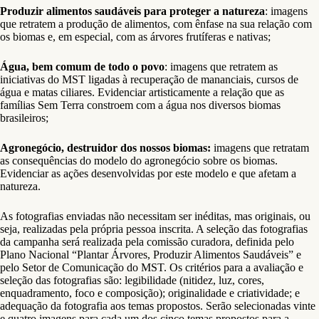
Produzir alimentos saudáveis para proteger a natureza
: imagens
que retratem a produção de alimentos, com ênfase na sua relação com
os biomas e, em especial, com as árvores frutíferas e nativas;
Água, bem comum de todo o povo
: imagens que retratem as
iniciativas do MST ligadas à recuperação de mananciais, cursos de
água e matas ciliares. Evidenciar artisticamente a relação que as
famílias Sem Terra constroem com a água nos diversos biomas
brasileiros;
Agronegócio, destruidor dos nossos biomas:
imagens que retratam
as consequências do modelo do agronegócio sobre os biomas.
Evidenciar as ações desenvolvidas por este modelo e que afetam a
natureza.
As fotografias enviadas não necessitam ser inéditas, mas originais, ou
seja, realizadas pela própria pessoa inscrita. A seleção das fotografias
da campanha será realizada pela comissão curadora, definida pelo
Plano Nacional “Plantar Árvores, Produzir Alimentos Saudáveis” e
pelo Setor de Comunicação do MST. Os critérios para a avaliação e
seleção das fotografias são: legibilidade (nitidez, luz, cores,
enquadramento, foco e composição); originalidade e criatividade; e
adequação da fotografia aos temas propostos. Serão selecionadas vinte
e quatro imagens para cada um dos cinco temas propostos para a