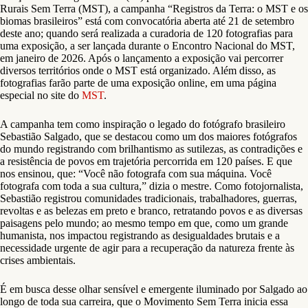
Rurais Sem Terra (MST), a campanha “Registros da Terra: o MST e os
biomas brasileiros” está com convocatória aberta até 21 de setembro
deste ano; quando será realizada a curadoria de 120 fotografias para
uma exposição, a ser lançada durante o Encontro Nacional do MST,
em janeiro de 2026. Após o lançamento a exposição vai percorrer
diversos territórios onde o MST está organizado. Além disso, as
fotografias farão parte de uma exposição online, em uma página
especial no site do
MST
.
A campanha tem como inspiração o legado do fotógrafo brasileiro
Sebastião Salgado, que se destacou como um dos maiores fotógrafos
do mundo registrando com brilhantismo as sutilezas, as contradições e
a resistência de povos em trajetória percorrida em 120 países. E que
nos ensinou, que: “Você não fotografa com sua máquina. Você
fotografa com toda a sua cultura,” dizia o mestre. Como fotojornalista,
Sebastião registrou comunidades tradicionais, trabalhadores, guerras,
revoltas e as belezas em preto e branco, retratando povos e as diversas
paisagens pelo mundo; ao mesmo tempo em que, como um grande
humanista, nos impactou registrando as desigualdades brutais e a
necessidade urgente de agir para a recuperação da natureza frente às
crises ambientais.
É em busca desse olhar sensível e emergente iluminado por Salgado ao
longo de toda sua carreira, que o Movimento Sem Terra inicia essa