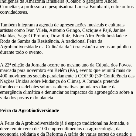
Indígenas da Amazônia Brasileira (Coiab); o geógrafo Andrei
Cornettae; a professora e pesquisadora Larissa Bombardi, entre outros
convidados/as.
Também integram a agenda de apresentações musicais e culturais
artistas como Ivan Vilela, Antonio Gringo, Cacique e Pajé, Janine
Mathias, Yago O’Próprio, Dow Raiz, Bloco Afro Pretinhosidade e
Roda de Samba da Resistência. A tradicional Feira da
Agrobiodiversidade e a Culinária da Terra estarão abertas ao público
durante todo o evento.
A 22ª edição da Jornada ocorre no mesmo ano da Cúpula dos Povos,
marcada para novembro em Belém (PA), evento que reunirá mais de
400 movimentos sociais paralelamente à COP 30 (30ª Conferência das
Nações Unidas sobre Mudança do Clima). A Jornada pretende
fortalecer os debates sobre as alternativas populares diante da
emergência climática e denunciar os impactos do agronegócio sobre a
vida dos povos e do planeta.
Feira da Agrobiodiversidade
A Feira da Agrobiodiversidade já é espaço tradicional na Jornada, e
deve reunir cerca de 100 empreendimentos da agroecologia, da
economia solidária e da Reforma Agrária de várias partes do estado e