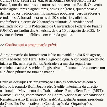
Curitiba (PR) sedia a 22ª edição da Jornada de Agroecologia do
Paraná, um dos maiores encontros sobre o tema no Brasil. O evento
reúne agricultores e agricultoras, povos indígenas, quilombolas e
demais povos tradicionais, movimentos populares, pesquisadores e
estudantes. A Jornada terá mais de 50 seminários, oficinas e
conferências, e cerca de 20 atrações culturais. A atividade será
realizada no
campus
Politécnico da Universidade Federal do Paraná
(UFPR), no Jardim das Américas, de 6 a 10 de agosto de 2025. O
evento é aberto ao público, com entrada gratuita.
>>
Confira aqui a programação prévia
A programação da Jornada tem início na manhã do dia 6 de agosto,
com a Marcha por Terra, Teto e Agroecologia. A concentração do ato
inicia às 9h, na Praça Santos Andrade e a marcha seguirá em
caminhada até a Assembleia Legislativa do Paraná, onde acontece uma
audiência pública no final da manhã.
Entre os destaques da programação estão as conferências com o
teólogo Leonardo Boff; João Pedro Stédile, integrante da direção
nacional do Movimento dos Trabalhadores Rurais Sem Terra (MST);
Makota Celinha, coordenadora do Centro Nacional de Africanidade e
Resistência Afro Brasileira (Cenarab); Auricélia Arapiuns, presidente
do Conselho Deliberativo da Coordenação das Organizações