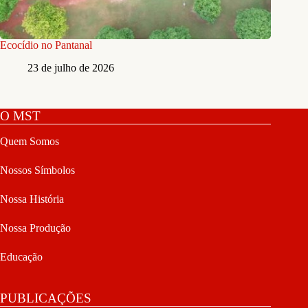
Ecocídio no Pantanal
23 de julho de 2026
O MST
Quem Somos
Nossos Símbolos
Nossa História
Nossa Produção
Educação
PUBLICAÇÕES