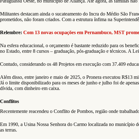
Paraguassú Oeste, no município de Aliança. Até agora, as famílias não 
Militantes destacam ainda o sucateamento do Incra do Médio São Franci
prometidos, não foram criados. Com a estrutura ínfima na Superintend
Relembre:
Com 13 novas ocupações em Pernambuco, MST promet
Na esfera educacional, o orçamento é bastante reduzido para os benefi
no Estado, entre 8 cursos – graduação, pós-graduação e técnicos. A 
Contudo, considerando os 48 Projetos em execução com 37.409 educand
Além disso, entre janeiro e maio de 2025, o Pronera executou R$13 mi
Já o limite disponibilizado para os meses de junho e julho foi de apen
dívida, com dinheiro em caixa.
Conflitos
Recentemente reacendeu o Conflito de Pombos, região onde trabalhador
Em 1990, a Usina Nossa Senhora do Carmo localizada no município de P
as terras.