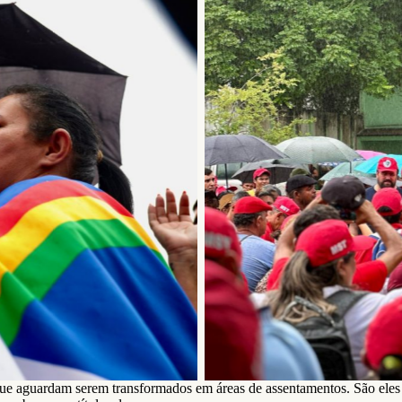
zação nacional da Semana
Em Pernambuco, ocupação
.
que aguardam serem transformados em áreas de assentamentos. São ele