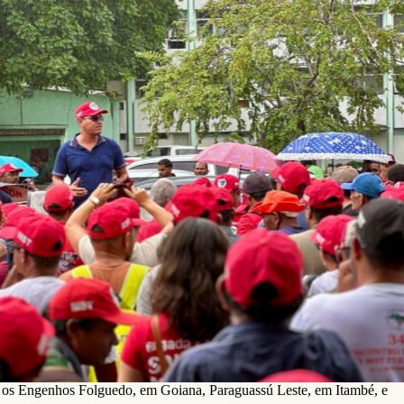
 da sede do INCRA compõe mobilização nacional da Semana
Camponesa. Foto: Anderson Stevens.
s os Engenhos Folguedo, em Goiana, Paraguassú Leste, em Itambé, e