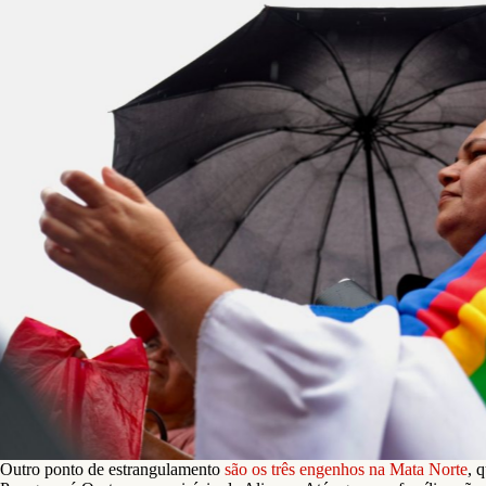
Em Pernambuco, ocupação da sede do INCRA compõe mobili
Camponesa. Foto: Anderson Stevens
Outro ponto de estrangulamento
são os três engenhos na Mata Norte
, 