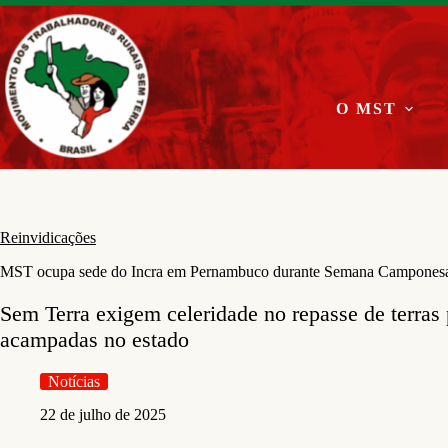
Pular
para
o
conteúdo
O MST
Reinvidicações
MST ocupa sede do Incra em Pernambuco durante Semana Campones
Sem Terra exigem celeridade no repasse de terras 
acampadas no estado
Notícias
22 de julho de 2025