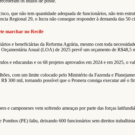
receberam os títulos de posse.
sco, que não tem quantidade adequada de funcionários, não tem estrutur
ência Regional 29, o Incra não consegue responder à demanda das 50 ci
e marchar no Recife
ciários e beneficiárias da Reforma Agrária, mesmo com toda necessidad
Lei Orçamentária Anual (LOA) de 2025 prevê um orçamento de R$48,5 m
os e educandas e os 68 projetos aprovados em 2024 e em 2025, o valor
lhões, com um limite colocado pelo Ministério da Fazenda e Planejame
as R$ 300 mil, tornando possível que o Pronera consiga executar até o f
es e camponeses vem sofrendo ameaças por parte das forças latifundiá
ombos (PE) faliu, deixando 600 funcionários sem direitos trabalhistas