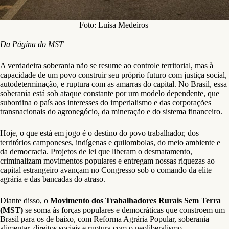
Foto: Luisa Medeiros
Da Página do MST
A verdadeira soberania não se resume ao controle territorial, mas à
capacidade de um povo construir seu próprio futuro com justiça social,
autodeterminação, e ruptura com as amarras do capital. No Brasil, essa
soberania está sob ataque constante por um modelo dependente, que
subordina o país aos interesses do imperialismo e das corporações
transnacionais do agronegócio, da mineração e do sistema financeiro.
Hoje, o que está em jogo é o destino do povo trabalhador, dos
territórios camponeses, indígenas e quilombolas, do meio ambiente e
da democracia. Projetos de lei que liberam o desmatamento,
criminalizam movimentos populares e entregam nossas riquezas ao
capital estrangeiro avançam no Congresso sob o comando da elite
agrária e das bancadas do atraso.
Diante disso, o
Movimento dos Trabalhadores Rurais Sem Terra
(MST)
se soma às forças populares e democráticas que constroem um
Brasil para os de baixo, com Reforma Agrária Popular, soberania
alimentar, direitos sociais e ruptura com o neoliberalismo.